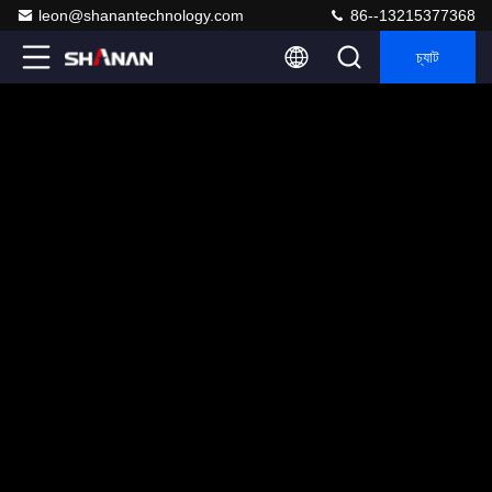
leon@shanantechnology.com
86--13215377368
চ্যাট