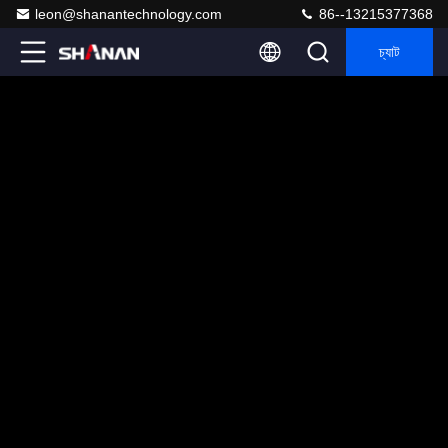
leon@shanantechnology.com
86--13215377368
চ্যাট