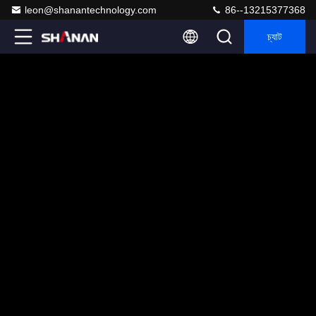
leon@shanantechnology.com
86--13215377368
চ্যাট