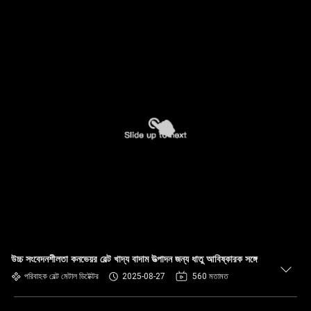
উচ্চ সংবেদনশীলতা কনভেয়র বেল্ট খাদ্য বাদাম উত্পাদন জন্য ধাতু আবিষ্কারক সঙ্গে
পরিবাহক বেল্ট মেটাল ডিটেক্টর
2025-08-27
560 মতামত