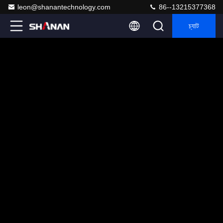
leon@shanantechnology.com
86--13215377368
চ্যাট