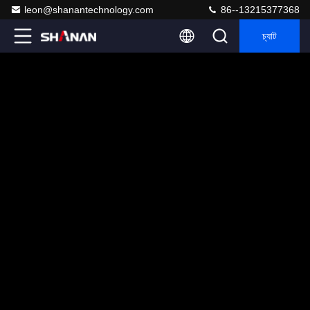
leon@shanantechnology.com
86--13215377368
চ্যাট