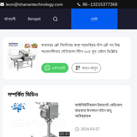
leon@shanantechnology.com
86--13215377368
ঘটনাবলী
চ্যাট
Bengali
কনভেয়র বেল্ট সিস্টেমের জন্য স্বয়ংক্রিয় স্টপ বেল্ট সহ উচ্চ
সংবেদনশীলতা স্টেইনলেস স্টিল ৩০৪ ফুড মেটাল ডিটেক্টর
এখন চ্যাট
আরও জানুন
সম্পর্কিত ভিডিও
ফার্মাসিউটিক্যাল ট্যাবলেট মেডিকেল
কারখানা উৎপাদন লাইন ধাতু
আবিষ্কারক
ফুড মেটাল ডিটেক্টর
2026-03-27
00:41