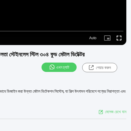
Auto
Picture-
Fullscre
in-
Picture
নশীলতা স্টেইনলেস স্টিল ৩০৪ ফুড মেটাল ডিটেক্টর
এখন চ্যাট
শেয়ার করুন
ষভাবে ডিজাইন করা উন্নত মেটাল ডিটেকশন সিস্টেম, যা শিল্প উৎপাদন পরিবেশে পণ্যের নিরাপত্তা এবং
মেসেজ রেখে যান