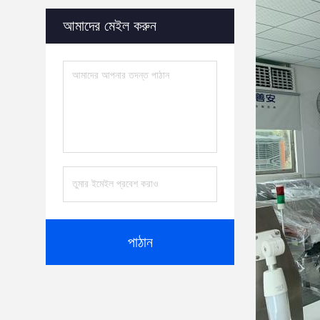
আমাদের মেইল ​​করুন
পাঠান