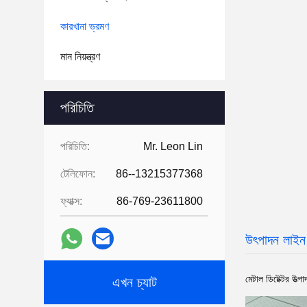
কারখানা ভ্রমণ
মান নিয়ন্ত্রণ
পরিচিতি
পরিচিতি:
Mr. Leon Lin
টেলিফোন:
86--13215377368
ফ্যাক্স:
86-769-23611800
উৎপাদন লাইন
মেটাল ডিটেক্টর উত্প
এখন চ্যাট