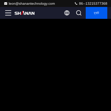
leon@shanantechnology.com
86--13215377368
চ্যাট