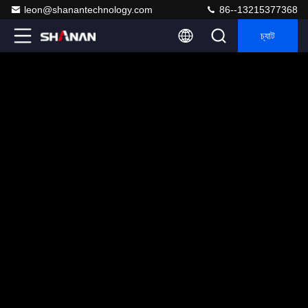
leon@shanantechnology.com
86--13215377368
চ্যাট