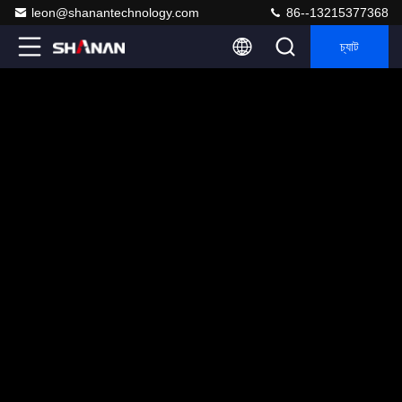
leon@shanantechnology.com
86--13215377368
চ্যাট