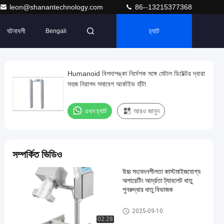
leon@shanantechnology.com
86--13215377368
ঘটনাবলী
চ্যাট
Bengali
Humanoid বিপদাশঙ্কা নির্দেশক সঙ্গে মেটাল ডিটেক্টর দ্বারা
সহজ নিরাপদ সমাবেশ আর্কাইভ হাঁটা
এখন চ্যাট
আরও জানুন
সম্পর্কিত ভিডিও
উচ্চ সংবেদনশীলতা কাস্টমাইজযোগ্য
অপারেটিং আর্দ্রতা ট্যাবলেট ধাতু
পুনরুদ্ধার ধাতু বিভাজক
ট্যাবলেট মেটাল বিভাজক
2025-09-10
02:28