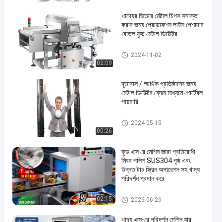
খাদ্যের ভিতরে মেটাল চিপস সনাক্ত
করার জন্য প্রোডাকশন লাইন পেশাদার
বোতল ফুড মেটাল ডিটেক্টর
ফুড মেটাল ডিটেক্টর
2024-11-02
02:09
দূতাবাস / আর্থিক প্রতিষ্ঠানের জন্য
মেটাল ডিটেক্টর ফ্রেম মাধ্যমে পোর্টেবল
পায়চারি
মেটাল ডিটেক্টরের মাধ্যমে হাঁটুন
2024-05-15
00:26
ফুড এক্স রে মেশিন জারা প্রতিরোধী
মিরর পলিশ SUS304 পৃষ্ঠ এবং
উন্নত টাচ স্ক্রিন অপারেশন সহ খাদ্য
পরিদর্শন প্রদান করে
ফুড এক্স-রে মেশিন
02:15
2026-06-26
খাদ্য এক্স-রে পরিদর্শন মেশিন যার