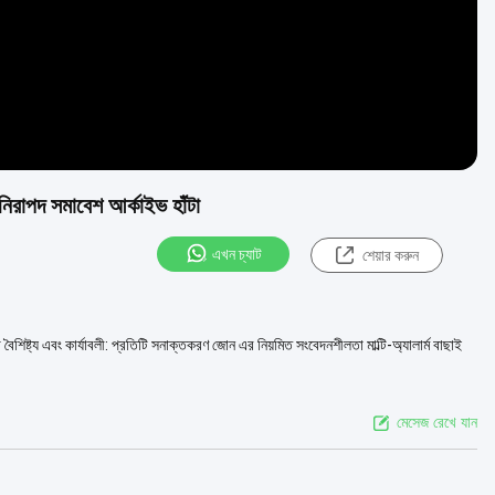
নিরাপদ সমাবেশ আর্কাইভ হাঁটা
এখন চ্যাট
শেয়ার করুন
শিষ্ট্য এবং কার্যাবলী: প্রতিটি সনাক্তকরণ জোন এর নিয়মিত সংবেদনশীলতা মাল্টি-অ্যালার্ম বাছাই
মেসেজ রেখে যান