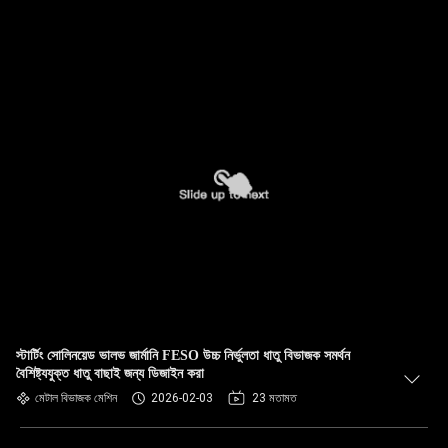
স্টার্টিং সোলিনয়েড ভালভ জার্মানি FESO উচ্চ নির্ভুলতা ধাতু বিভাজক সমর্থন
বৈশিষ্ট্যযুক্ত ধাতু বাছাই জন্য ডিজাইন করা
মেটাল বিভাজক মেশিন
2026-02-03
23 মতামত