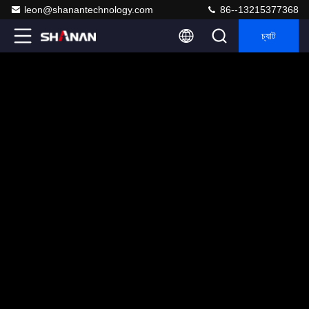
leon@shanantechnology.com
86--13215377368
চ্যাট