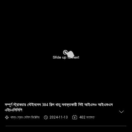
সম্পূর্ণ স্ট্রাকচার স্টেইনলেস 304 শিল্প ধাতু সনাক্তকারী সিই আইএসও আইএফএস
এইচএসিসিপি
খাদ্য গ্রেড মেটাল ডিটেক্টর
2024-11-13
402 মতামত