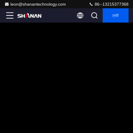
leon@shanantechnology.com
86--13215377368
চ্যাট