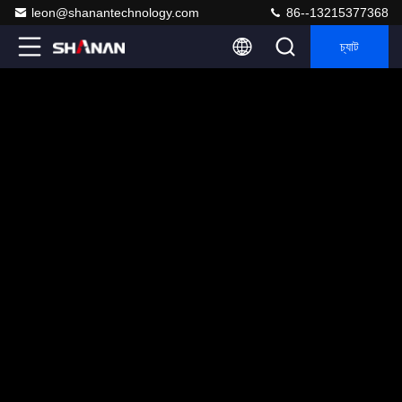
leon@shanantechnology.com
86--13215377368
চ্যাট