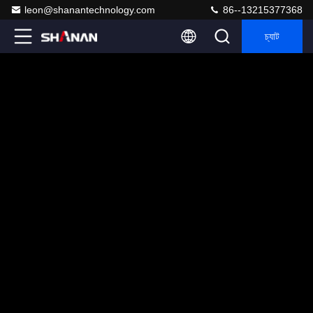
leon@shanantechnology.com
86--13215377368
চ্যাট