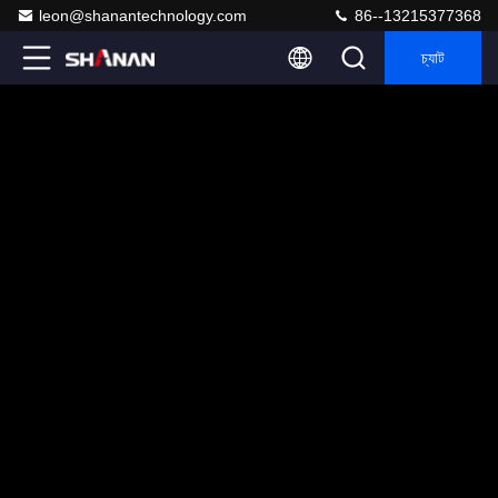
leon@shanantechnology.com
86--13215377368
চ্যাট