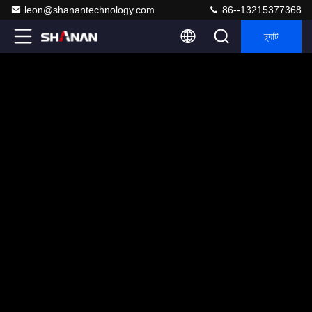
leon@shanantechnology.com
86--13215377368
চ্যাট