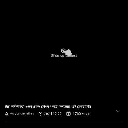
উচ্চ কার্যকারিতা ওজন চেকিং মেশিন / অটো কনভেয়র বেল্ট চেকউইঝার
কনভেয়র ওজন পরীক্ষক
2024-12-20
1760 মতামত