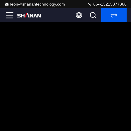
leon@shanantechnology.com
86--13215377368
চ্যাট