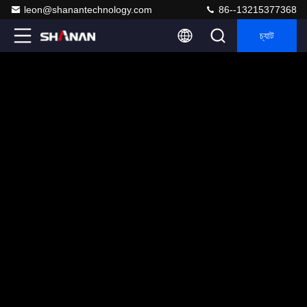
leon@shanantechnology.com
86--13215377368
চ্যাট