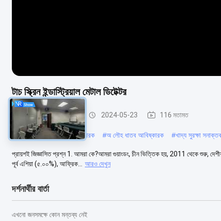
টাচ স্ক্রিন ইন্ডাস্ট্রিয়াল মেটাল ডিটেক্টর
খাদ্য গ্রেড মেটাল ডিটেক্টর
2024-05-23
116 মতামত
#
খাদ্য শিল্পের জন্য ধাতব আবিষ্কারক
#
অ লৌহ ধাতব আবিষ্কারক
#
খাদ্য সুরক্ষা সনাক্ত
প্রায়শই জিজ্ঞাসিত প্রশ্ন 1. আমরা কে?আমরা গুয়াংডং, চীন ভিত্তিক হয়, 2011 থেকে শুরু, 
পূর্ব এশিয়া (৫.০০%), আফ্রিক...
আরও দেখুন
দর্শনার্থীর বার্তা
এখনো জনসমক্ষে কোন মন্তব্য নেই