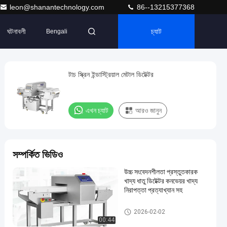
leon@shanantechnology.com
86--13215377368
ঘটনাবলী
চ্যাট
Bengali
টাচ স্ক্রিন ইন্ডাস্ট্রিয়াল মেটাল ডিটেক্টর
এখন চ্যাট
আরও জানুন
সম্পর্কিত ভিডিও
উচ্চ সংবেদনশীলতা প্রস্তুতকারক
খাদ্য ধাতু ডিটেক্টর কনভেয়র খাদ্য
নিরাপত্তা প্রত্যাখ্যান সহ
ফুড মেটাল ডিটেক্টর
2026-02-02
00:44