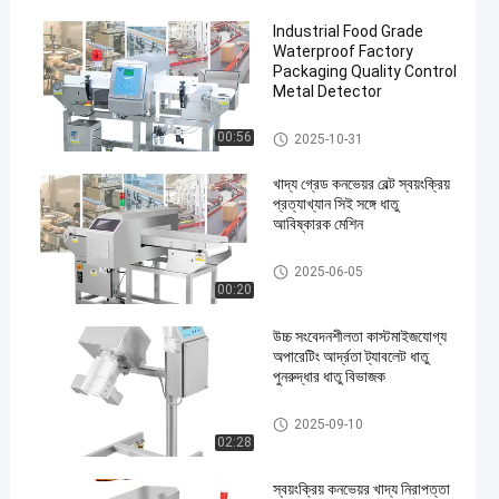
Industrial Food Grade
Waterproof Factory
Packaging Quality Control
Metal Detector
ফুড মেটাল ডিটেক্টর
00:56
2025-10-31
খাদ্য গ্রেড কনভেয়র বেল্ট স্বয়ংক্রিয়
প্রত্যাখ্যান সিই সঙ্গে ধাতু
আবিষ্কারক মেশিন
খাদ্য গ্রেড মেটাল ডিটেক্টর
2025-06-05
00:20
উচ্চ সংবেদনশীলতা কাস্টমাইজযোগ্য
অপারেটিং আর্দ্রতা ট্যাবলেট ধাতু
পুনরুদ্ধার ধাতু বিভাজক
ট্যাবলেট মেটাল বিভাজক
2025-09-10
02:28
স্বয়ংক্রিয় কনভেয়র খাদ্য নিরাপত্তা