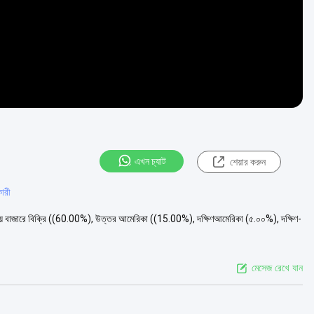
এখন চ্যাট
শেয়ার করুন
কারী
দেশীয় বাজারে বিক্রি ((60.00%), উত্তর আমেরিকা ((15.00%), দক্ষিণআমেরিকা (৫.০০%), দক্ষিণ-
মেসেজ রেখে যান