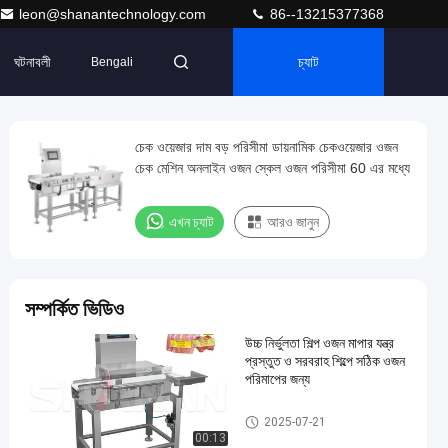
leon@shanantechnology.com
86--13215377368
ঘটনাবলী
চ্যাট
Bengali
চেক ওয়েজার দাম বড় পরিসীমা ডায়নামিক চেকওয়েজার ওজন
চেক মেশিন অনলাইন ওজন স্কেল ওজন পরিসীমা 60 এর মধ্যে
এখন চ্যাট
আরও জানুন
সম্পর্কিত ভিডিও
উচ্চ নির্ভুলতা শিল্প ওজন মাপার যন্ত্র
প্রস্তুত ও সরবরাহ শিল্পে সঠিক ওজন
পরিমাপের জন্য
কনভেয়র ওজন পরীক্ষক
2025-07-21
00:13