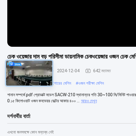
চেক ওয়েজার দাম বড় পরিসীমা ডায়নামিক চেকওয়েজার ওজন চেক 
কনভেয়র ওজন পরীক্ষক
2024-12-04
642 মতামত
#
গতিশীল চেকউইঝার
#
চেকউইগারের মেশিন
#
ওজন পরীক্ষা মেশিন
শানান সম্পর্কে.pdf প্রোডাক্ট মডেল SACW-210 স্থানান্তর গতি 30~100 মি/মিনিট পাও
0.১৫ কিলোওয়াট ওজন কনভেয়র বেল্টের আকার ৪০০ ...
আরও দেখুন
দর্শনার্থীর বার্তা
এখনো জনসমক্ষে কোন মন্তব্য নেই