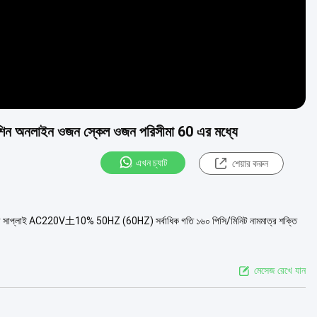
মেশিন অনলাইন ওজন স্কেল ওজন পরিসীমা 60 এর মধ্যে
এখন চ্যাট
শেয়ার করুন
য়ার সাপ্লাই AC220V土10% 50HZ (60HZ) সর্বাধিক গতি ১৬০ পিসি/মিনিট নামমাত্র শক্তি
মেসেজ রেখে যান