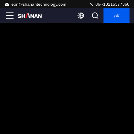
leon@shanantechnology.com
86--13215377368
চ্যাট