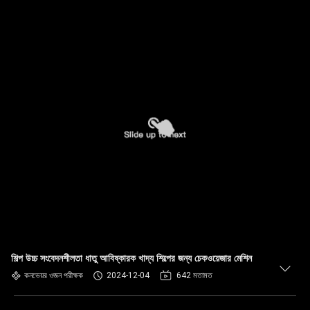
শিল্প উচ্চ সংবেদনশীলতা ধাতু আবিষ্কারক খাদ্য শিল্পের জন্য চেকওয়েজার মেশিন
কনভেয়র ওজন পরীক্ষক
2024-12-04
642 মতামত