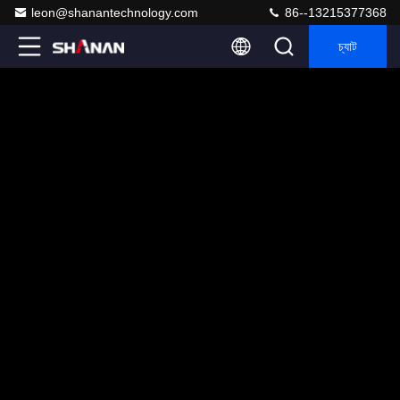
leon@shanantechnology.com
86--13215377368
চ্যাট