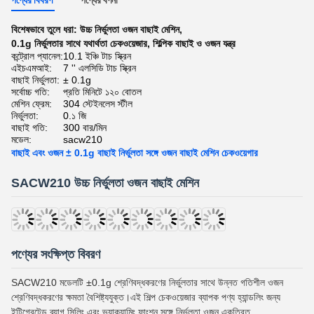
পণ্যের বিবরণ
পণ্যের বর্ণনা
বিশেষভাবে তুলে ধরা:
উচ্চ নির্ভুলতা ওজন বাছাই মেশিন
,
0.1g নির্ভুলতার সাথে যথার্থতা চেকওয়েজার
,
শিল্পিক বাছাই ও ওজন যন্ত্র
কন্ট্রোল প্যানেল:
10.1 ইঞ্চি টাচ স্ক্রিন
এইচএমআই:
7 '' এলসিডি টাচ স্ক্রিন
বাছাই নির্ভুলতা:
± 0.1g
সর্বোচ্চ গতি:
প্রতি মিনিটে ১২০ বোতল
মেশিন ফ্রেম:
304 স্টেইনলেস স্টীল
নির্ভুলতা:
0.১ জি
বাছাই গতি:
300 বার/মিন
মডেল:
sacw210
বাছাই এবং ওজন ± 0.1g বাছাই নির্ভুলতা সঙ্গে ওজন বাছাই মেশিন চেকওয়েগার
SACW210 উচ্চ নির্ভুলতা ওজন বাছাই মেশিন
পণ্যের সংক্ষিপ্ত বিবরণ
SACW210 মডেলটি ±0.1g শ্রেণিবদ্ধকরণের নির্ভুলতার সাথে উন্নত গতিশীল ওজন
শ্রেণিবদ্ধকরণের ক্ষমতা বৈশিষ্ট্যযুক্ত।এই শিল্প চেকওয়েজার ব্যাপক পণ্য হ্যান্ডলিং জন্য
ইন্টিগ্রেটেড ব্যাগ সিলিং এবং ভ্যাকুয়ামিং ফাংশন সঙ্গে নির্ভুলতা ওজন একত্রিত.