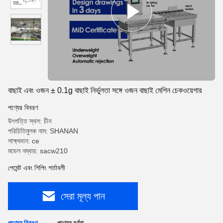
বাছাই এবং ওজন ± 0.1g বাছাই নির্ভুলতা সঙ্গে ওজন বাছাই মেশিন চেকওয়েগার
পণ্যের বিবরণ
উৎপত্তি স্থল: চীন
পরিচিতিমুলক নাম: SHANAN
সাক্ষ্যদান: ce
মডেল নম্বার: sacw210
পেমেন্ট এবং শিপিং শর্তাবলী
সেরা মূল্য পান