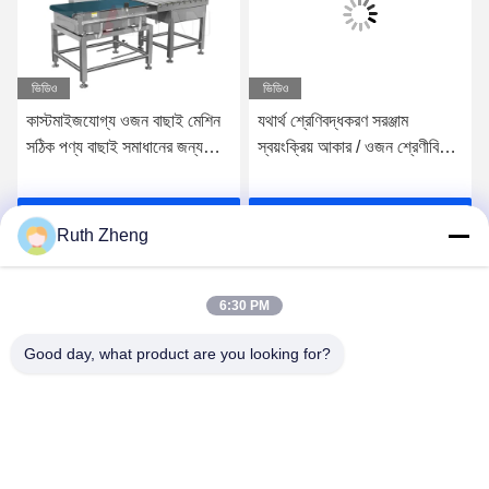
ভিডিও
ভিডিও
কাস্টমাইজযোগ্য ওজন বাছাই মেশিন
যথার্থ শ্রেণিবদ্ধকরণ সরঞ্জাম
সঠিক পণ্য বাছাই সমাধানের জন্য
স্বয়ংক্রিয় আকার / ওজন শ্রেণীবিভাগ
Cannellini Beans জৈবিক
ফলমূল শাকসবজি ফার্মা ইন্ডাস্ট্রিয়াল
উপাদান
সেরা মূল্য পান
সেরা মূল্য পান
Ruth Zheng
6:30 PM
Good day, what product are you looking for?
GUANGDONG SHANAN TECHNOLOGY
CO.,LTD
leon@shanantechnology.com