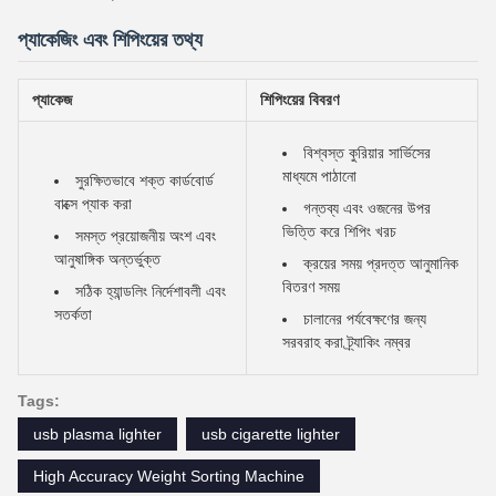
প্যাকেজিং এবং শিপিংয়ের তথ্য
প্যাকেজ
শিপিংয়ের বিবরণ
বিশ্বস্ত কুরিয়ার সার্ভিসের
মাধ্যমে পাঠানো
সুরক্ষিতভাবে শক্ত কার্ডবোর্ড
বাক্সে প্যাক করা
গন্তব্য এবং ওজনের উপর
ভিত্তি করে শিপিং খরচ
সমস্ত প্রয়োজনীয় অংশ এবং
আনুষাঙ্গিক অন্তর্ভুক্ত
ক্রয়ের সময় প্রদত্ত আনুমানিক
বিতরণ সময়
সঠিক হ্যান্ডলিং নির্দেশাবলী এবং
সতর্কতা
চালানের পর্যবেক্ষণের জন্য
সরবরাহ করা ট্র্যাকিং নম্বর
Tags:
usb plasma lighter
usb cigarette lighter
High Accuracy Weight Sorting Machine