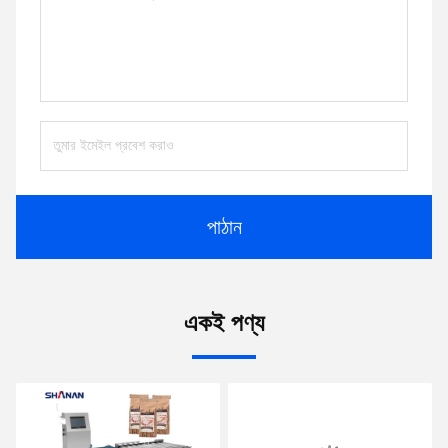
পাঠান
একই পণ্য