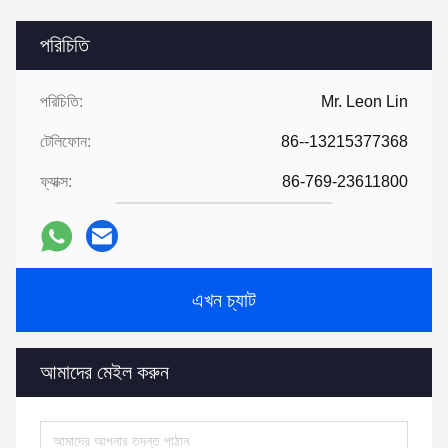
পরিচিতি
পরিচিতি:
Mr. Leon Lin
টেলিফোন:
86--13215377368
ফ্যাক্স:
86-769-23611800
এখন চ্যাট
আমাদের মেইল ​​করুন