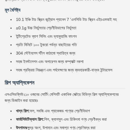
মূল বৈশিষ্ট্য
10.1 ইঞ্চি টাচ স্ক্রিন কন্ট্রোল প্যানেল 7 'এলসিডি টাচ স্ক্রিন এইচএমআই সহ
±0.1g উচ্চ নির্ভুলতার শ্রেণীবিভাগের নির্ভুলতা
ইন্টিগ্রেটেড ব্যাগ সিলিং এবং ভ্যাকুয়ামিং ফাংশন
প্রতি মিনিটে ১০০ টুকরো পর্যন্ত বাছাইয়ের গতি
304 স্টেইনলেস স্টীল কাঠামো স্থায়িত্ব জন্য
সহজ ইনস্টলেশন এবং অপারেশন জন্য কম্প্যাক্ট নকশা
সহজ প্রক্রিয়া নিয়ন্ত্রণ এবং পর্যবেক্ষণের জন্য ব্যবহারকারী-বান্ধব ইন্টারফেস
শিল্প অ্যাপ্লিকেশন
এসএসিডব্লিউ২১০ ওজনের সোর্টিং মেশিনটি একাধিক সেক্টরে বিভিন্ন শিল্প অ্যাপ্লিকেশনের
জন্য ডিজাইন করা হয়েছেঃ
খাদ্য শিল্প:
ফল, সবজি এবং প্যাকেজড পণ্যের শ্রেণীবিভাগ
ফার্মাসিউটিক্যাল শিল্প:
পিল, ক্যাপসুল এবং চিকিৎসা পণ্য শ্রেণীবদ্ধ করা
উৎপাদনঃ
ক্ষুদ্র অংশ, উপাদান এবং সমাপ্ত পণ্য শ্রেণিবদ্ধ করা