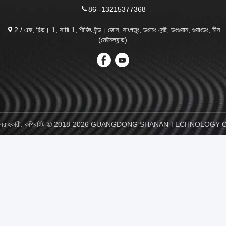
86--13215377368
2 / এফ, বিল্ড। 1, সারি 1, শীজিং ইন্ড। জোন, সাংগতুং, ডংচেং সেন্ট, ডংগুয়ান, গুয়াংডং, চীন
(মেইনল্যান্ড)
েক্টর সরবরাহকারী. কপিরাইট © 2018-2026 GUANGDONG SHANAN TECHNOLOGY CO.,