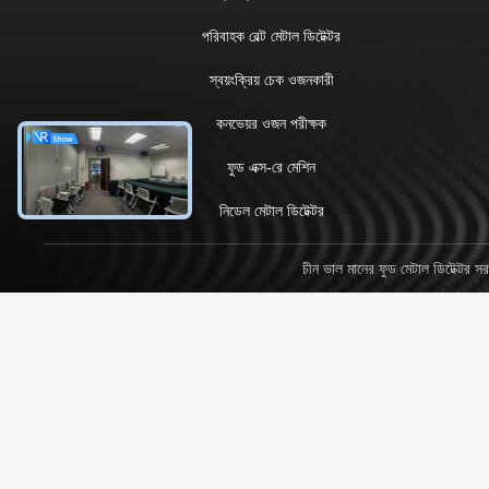
পরিবাহক বেল্ট মেটাল ডিটেক্টর
স্বয়ংক্রিয় চেক ওজনকারী
কনভেয়র ওজন পরীক্ষক
ফুড এক্স-রে মেশিন
নিডেল মেটাল ডিটেক্টর
চীন ভাল মানের ফুড মেটাল ডিট