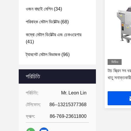
ওজন বাছাই মেশিন
(34)
পরিবাহক মেটাল ডিটেক্টর
(68)
কম্বো মেটাল ডিটেক্টর এবং চেকওয়েগার
(41)
ট্যাবলেট মেটাল বিভাজক
(96)
ভিডিও
টাচ স্ক্রিন সব
পরিচিতি
ধাতু সনাক্তকারী
পরিচিতি:
Mr. Leon Lin
টেলিফোন:
86--13215377368
ফ্যাক্স:
86-769-23611800