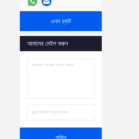
এখন চ্যাট
আমাদের মেইল ​​করুন
পাঠান