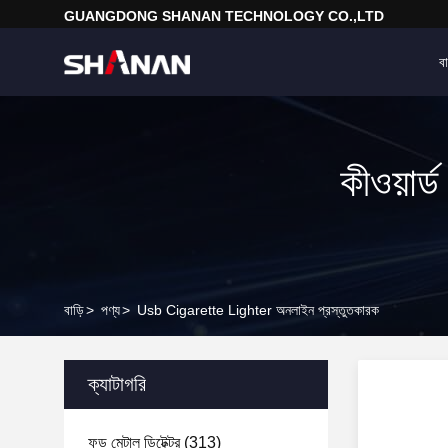
GUANGDONG SHANAN TECHNOLOGY CO.,LTD
বা
কীওয়ার
বাড়ি
>
পণ্য
>
Usb Cigarette Lighter অনলাইন প্রস্তুতকারক
ক্যাটাগরি
ফুড মেটাল ডিটেক্টর
(313)