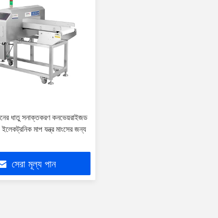
 ধরনের ধাতু সনাক্তকরণ কনভেয়রাইজড
 ইলেকট্রনিক মাপ যন্ত্র মাংসের জন্য
সেরা মূল্য পান