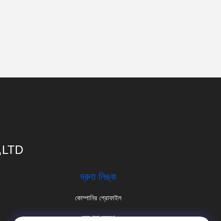
,LTD
দ্রুত লিঙ্ক
কোম্পানির প্রোফাইল
কারখানা ভ্রমণ