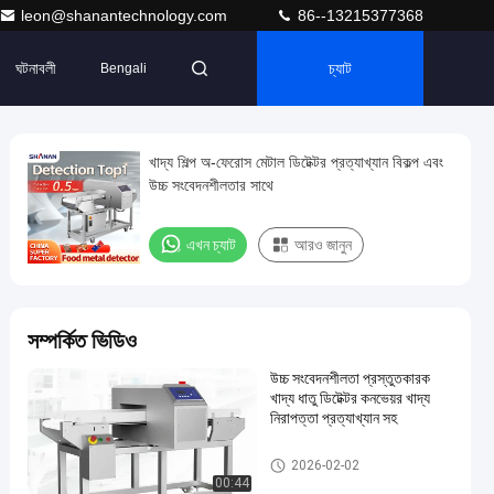
leon@shanantechnology.com
86--13215377368
ঘটনাবলী
চ্যাট
Bengali
খাদ্য শিল্প অ-ফেরোস মেটাল ডিটেক্টর প্রত্যাখ্যান বিকল্প এবং
উচ্চ সংবেদনশীলতার সাথে
এখন চ্যাট
আরও জানুন
সম্পর্কিত ভিডিও
উচ্চ সংবেদনশীলতা প্রস্তুতকারক
খাদ্য ধাতু ডিটেক্টর কনভেয়র খাদ্য
নিরাপত্তা প্রত্যাখ্যান সহ
ফুড মেটাল ডিটেক্টর
2026-02-02
00:44