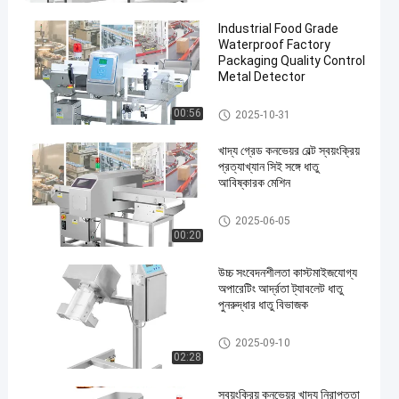
Industrial Food Grade
Waterproof Factory
Packaging Quality Control
Metal Detector
ফুড মেটাল ডিটেক্টর
00:56
2025-10-31
en
খাদ্য গ্রেড কনভেয়র বেল্ট স্বয়ংক্রিয়
প্রত্যাখ্যান সিই সঙ্গে ধাতু
আবিষ্কারক মেশিন
খাদ্য গ্রেড মেটাল ডিটেক্টর
2025-06-05
00:20
উচ্চ সংবেদনশীলতা কাস্টমাইজযোগ্য
অপারেটিং আর্দ্রতা ট্যাবলেট ধাতু
পুনরুদ্ধার ধাতু বিভাজক
ট্যাবলেট মেটাল বিভাজক
2025-09-10
02:28
স্বয়ংক্রিয় কনভেয়র খাদ্য নিরাপত্তা