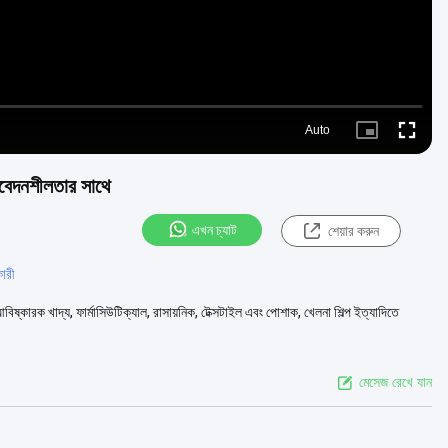
Auto
Picture-
Fullscre
in-
Picture
সংবেদনশীলতার সাথে
এখন চ্যাট
শেয়ার করুন
কারী
্কারক খাদ্য, ফার্মাসিউটিক্যাল, রাসায়নিক, টেক্সটাইল এবং পোশাক, খেলনা শিল্প ইত্যাদিতে
মেসেজ রেখে যান