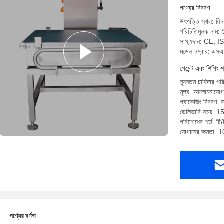
পণ্যের বিবরণ
উৎপত্তি স্থল: চীন
পরিচিতিমুলক না
সাক্ষ্যদান: CE, 
মডেল নম্বার: এস
পেমেন্ট এবং শিপিং শ
ন্যূনতম চাহিদার পর
মূল্য: আলোচনাযোগ
প্যাকেজিং বিবরণ: বা
ডেলিভারি সময়: 15 
পরিশোধের শর্ত: টি/
যোগানের ক্ষমতা: 
পণ্যের বর্ণনা