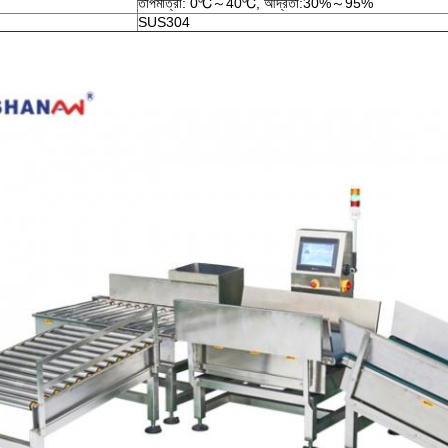
তাপমাত্রা: 0℃～40℃, আর্দ্রতা:30%～95%
SUS304