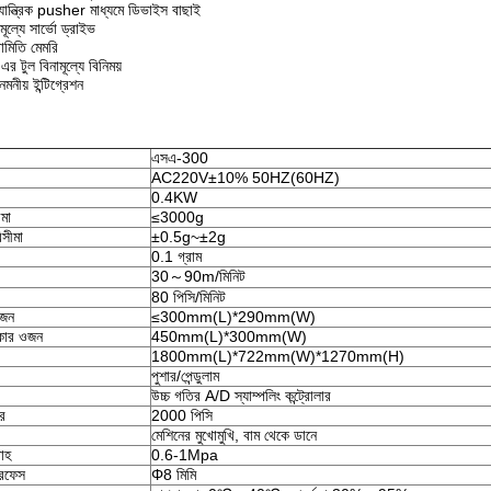
 যান্ত্রিক pusher মাধ্যমে ডিভাইস বাছাই
ামূল্যে সার্ভো ড্রাইভ
মিতি মেমরি
র টুল বিনামূল্যে বিনিময়
মনীয় ইন্টিগ্রেশন
এসএ-300
AC220V±10% 50HZ(60HZ)
0.4KW
মা
≤3000g
িসীমা
±0.5g~±2g
0.1 গ্রাম
30～90m/মিনিট
80 পিসি/মিনিট
ওজন
≤300mm(L)*290mm(W)
আকার ওজন
450mm(L)*300mm(W)
1800mm(L)*722mm(W)*1270mm(H)
পুশার/পেন্ডুলাম
উচ্চ গতির A/D স্যাম্পলিং কন্ট্রোলার
বর
2000 পিসি
মেশিনের মুখোমুখি, বাম থেকে ডানে
রাহ
0.6-1Mpa
টারফেস
Φ8 মিমি