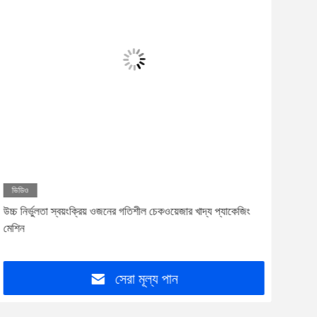
ভিডিও
ভিড
উচ্চ নির্ভুলতা স্বয়ংক্রিয় ওজনের গতিশীল চেকওয়েজার খাদ্য প্যাকেজিং
কৃষি 
মেশিন
করার 
সেরা মূল্য পান