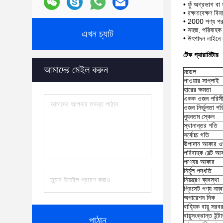
• ফুঁ অগ্রভাগ বা
• রক্ষণাবেক্ষণ বিন
• 2000 পণ্য পরা
• সহজ, পরিবাহক এ
এখন চ্যাট
• উৎপাদন লাইনে ন
টেক প্যারামিটার
আমাদের মেইল ​​করুন
মডেল
পাওয়ার সাপ্লাই
হারের ক্ষমতা
একক ওজন পরিসী
ওজন নির্ভুলতা পর
ন্যূনতম স্কেল
স্থানান্তর গতি
সর্বোচ্চ গতি
উপাদান আকার 
পরিবাহক বেল্ট 
পণ্যের আকার
নির্মূল পদ্ধতি
নিয়ন্ত্রণ ব্যবস্থা
প্রিসেট পণ্য নম্
অপারেশন দিক
বাহ্যিক বায়ু সরব
বায়ুসংক্রান্ত ইন্
পাঠান