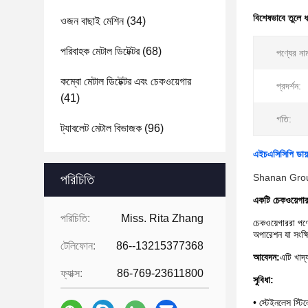
বিশেষভাবে তুলে 
ওজন বাছাই মেশিন
(34)
পরিবাহক মেটাল ডিটেক্টর
(68)
পণ্যের না
কম্বো মেটাল ডিটেক্টর এবং চেকওয়েগার
প্রদর্শন:
(41)
গতি:
ট্যাবলেট মেটাল বিভাজক
(96)
এইচএসিসিপি ডায়
পরিচিতি
Shanan Group.
একটি চেকওয়েগার
পরিচিতি:
Miss. Rita Zhang
চেকওয়েগাররা পণ্
অপারেশন যা সংক্
টেলিফোন:
86--13215377368
আবেদন:
এটি খাদ্য
ফ্যাক্স:
86-769-23611800
সুবিধা:
• স্টেইনলেস স্টি