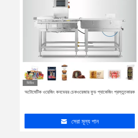
ভিডিও
়েজার
অটোমেটিক ওয়েজিং কনভেয়র চেকওয়েজার ফুড প্যাকেজিং প্রস্তুতকারক
সেরা মূল্য পান