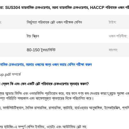
ধরা:
SUS304 ডায়নামিক চেকওয়েগার
,
ময়দা ডায়নামিক চেকওয়েগার
,
HACCP পরিবাহক ওজন পরী
ম:
নির্ভুলতা পরিবাহক বেল্ট ওজন পরীক্ষক মেশিন
টাইপ:
টাচ স্ক্রিন
ওজন পরিসীমা:
80-150 টুকরা/মিনিট
ফাংশন:
নামিক চেকওয়েগার, ময়দার ওজনের জন্য ওজন করার মেশিন পরীক্ষা করুন
pdf সম্পর্কে
 স্কেল কি এবং কেন একটি বেল্ট পরিবাহক চেকওয়েগার ব্যবহার করুন?
যের আন্ডার ফিলিং এবং ওভারফিলিং প্রতিরোধ করে, যার ফলে পণ্য কম দেওয়ার কারণে ব্র্যান্ড সুরক্ষা এব
ষিপ্ত পরিচিতি সময়কাল এবং ঝামেলামুক্ত ব্যবহারের দিকে পরিচালিত করে।
, ফার্মাসিউটিক্যাল, দৈনিক রাসায়নিক, রাসায়নিক, ব্যাটারি, হার্ডওয়্যার আনুষাঙ্গিক, ইলেকট্রনিক্স, প্
লের হাউজিং-এ সম্পূর্ণ মেশিন ইনফিড, ওয়েইং এবং আউটফিড বেল্ট সহ