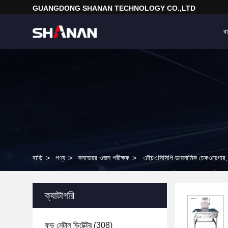
GUANGDONG SHANAN TECHNOLOGY CO.,LTD
বা
বাড়ি
>
পণ্য
>
কনভেয়র ওজন পরীক্ষক
>
এইচএসিসিপি ডায়নামিক চেকওয়েগার,
ক্যাটাগরি
ফুড মেটাল ডিটেক্টর
(308)