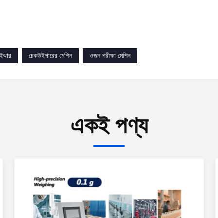
ইঝার
চেকউইগারের মেশিন
ওজন পরীক্ষা মেশিন
একই পণ্য