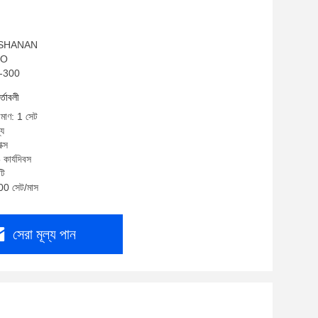
ম: SHANAN
ISO
এ-300
র্তাবলী
িমাণ: 1 সেট
্য
ক্স
কার্যদিবস
টি
100 সেট/মাস
সেরা মূল্য পান