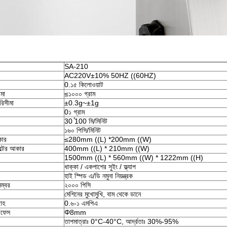
SA-210
AC220V±10% 50HZ ((60HZ)
0.১৫ কিলোওয়াট
মা
≤১০০০ গ্রাম
রিসীমা
±0.3g~±1g
0১ গ্রাম
30 ̊100 মি/মিনিট
১৬০ পিসি/মিনিট
কার
≤280mm ((L) *200mm ((W)
ল্টের আকার
400mm ((L) * 210mm ((W)
1500mm ((L) * 560mm ((W) * 1222mm ((H)
ধাক্কা / একপাশের সুইং / ফ্ল্যাপ
হাই স্পিড এ/ডি নমুনা নিয়ন্ত্রক
 নম্বর
২০০০ পিসি
মেশিনের মুখোমুখি, বাম থেকে ডানে
রাহ
0.৬-১ এমপিএ
ারফেস
Φ8mm
তাপমাত্রাঃ 0°C-40°C, আর্দ্রতাঃ 30%-95%