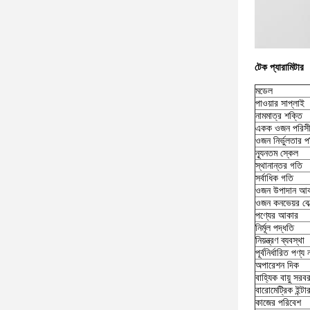
টেক প্যারামিটার
মডেল
পাওয়ার সাপ্লাই
নামমাত্র শক্তি
একক ওজন পরিসী
ওজন নির্ভুলতার প
ন্যূনতম স্কেল
স্থানান্তর গতি
সর্বাধিক গতি
ওজন উপাদান আ
ওজন কনভেয়র বে
পণ্যের আকার
নির্মূল পদ্ধতি
নিয়ন্ত্রণ ব্যবস্থা
পূর্বনির্ধারিত পণ্য
অপারেশন দিক
বাহ্যিক বায়ু সরব
বারোমেট্রিক ইন্ট
কাজের পরিবেশ