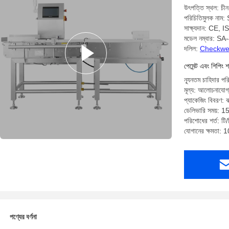
উৎপত্তি স্থল: চীন
পরিচিতিমুলক না
সাক্ষ্যদান: CE, 
মডেল নম্বার: SA
দলিল:
Checkwei
পেমেন্ট এবং শিপিং শ
ন্যূনতম চাহিদার পর
মূল্য: আলোচনাযোগ
প্যাকেজিং বিবরণ: বা
ডেলিভারি সময়: 15 
পরিশোধের শর্ত: টি/
যোগানের ক্ষমতা: 
পণ্যের বর্ণনা