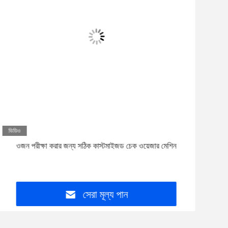
ভিডিও
ভিড
ওজন পরীক্ষা করার জন্য সঠিক কাস্টমাইজড চেক ওয়েজার মেশিন
হাই স
IP65
সেরা মূল্য পান