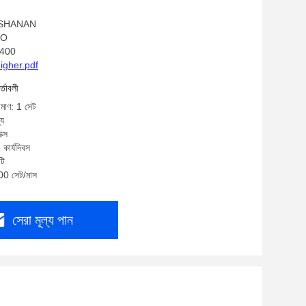
ম: SHANAN
ISO
-400
gher.pdf
র্তাবলী
িমাণ: 1 সেট
্য
ক্স
কার্যদিবস
টি
100 সেট/মাস
সেরা মূল্য পান