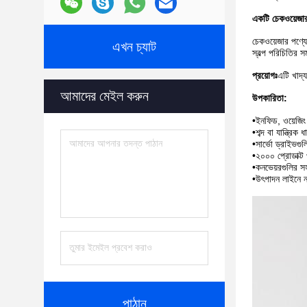
একটি চেকওয়েজার
চেকওয়েজার পণ্যে
এখন চ্যাট
স্বল্প পরিচিতির 
প্রয়োগঃ
এটি খাদ্য
আমাদের মেইল ​​করুন
উপকারিতা:
•ইনফিড, ওয়েজিং
•শব্দ বা যান্ত্রিক
•সার্ভো ড্রাইভগুলি
•২০০০ প্রোডাক্ট 
•কনভেয়রগুলির সহ
•উৎপাদন লাইনে 
পাঠান