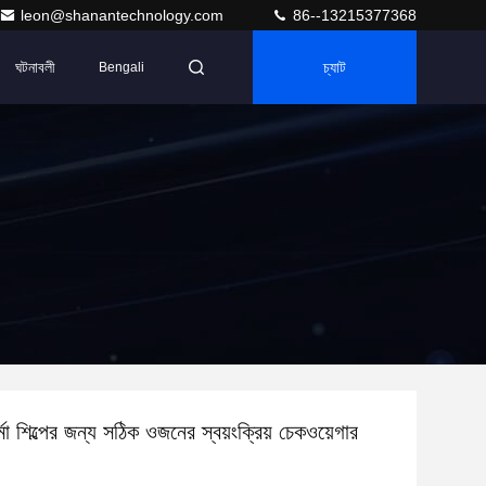
leon@shanantechnology.com
86--13215377368
ঘটনাবলী
চ্যাট
Bengali
্মা শিল্পের জন্য সঠিক ওজনের স্বয়ংক্রিয় চেকওয়েগার