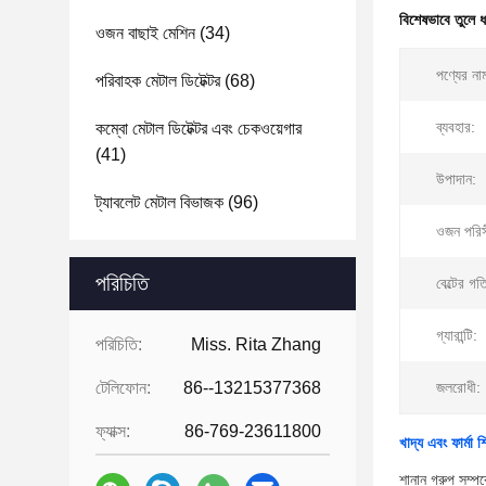
বিশেষভাবে তুলে 
ওজন বাছাই মেশিন
(34)
পণ্যের না
পরিবাহক মেটাল ডিটেক্টর
(68)
ব্যবহার:
কম্বো মেটাল ডিটেক্টর এবং চেকওয়েগার
(41)
উপাদান:
ট্যাবলেট মেটাল বিভাজক
(96)
ওজন পরিস
পরিচিতি
বেল্টের গত
গ্যারান্টি:
পরিচিতি:
Miss. Rita Zhang
টেলিফোন:
86--13215377368
জলরোধী:
ফ্যাক্স:
86-769-23611800
খাদ্য এবং ফার্মা 
শানান গ্রুপ সম্পর