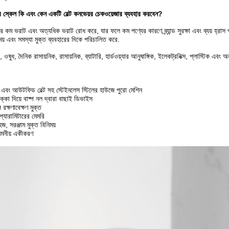
 স্কেল কি এবং কেন একটি বেল্ট কনভেয়র চেকওয়েজার ব্যবহার করবেন?
র কম ভরাট এবং অত্যধিক ভরাট রোধ করে, যার ফলে কম পণ্যের কারণে ব্র্যান্ড সুরক্ষা এবং ব্যয় হ্রাস 
সময় এবং সমস্যা মুক্ত ব্যবহারের দিকে পরিচালিত করে.
, ওষুধ, দৈনিক রাসায়নিক, রাসায়নিক, ব্যাটারি, হার্ডওয়্যার আনুষাঙ্গিক, ইলেকট্রনিক্স, প্লাস্টিক এবং 
 এবং আউটফিড বেল্ট সহ স্টেইনলেস স্টিলের হাউজে পুরো মেশিন
 ধাক্কা দিয়ে বাষ্প নল দ্বারা বাছাই ডিভাইস
 রক্ষণাবেক্ষণ মুক্ত
প্যারামিটারের মেমরি
জ, সরঞ্জাম মুক্ত বিনিময়
নমনীয় একীকরণ