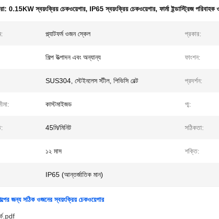
ধরা:
0.15KW স্বয়ংক্রিয় চেকওয়েগার
,
IP65 স্বয়ংক্রিয় চেকওয়েগার
,
ফার্মা ইন্ডাস্ট্রিজ পরিবাহক
ম:
প্ল্যাটফর্ম ওজন স্কেল
প্রকার:
শিল্প উত্পাদন এবং অন্যান্য
ফাংশন:
SUS304, স্টেইনলেস স্টীল, পিভিসি বেল্ট
প্রদর্শন:
ীমা:
কাস্টমাইজড
গ্ম:
ি:
45মি/মিনিট
সঠিকতা:
১২ মাস
শক্তি:
IP65 (আন্তর্জাতিক মান)
শিল্পের জন্য সঠিক ওজনের স্বয়ংক্রিয় চেকওয়েগার
্কে.pdf