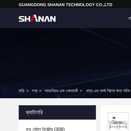
GUANGDONG SHANAN TECHNOLOGY CO.,LTD
বা
বাড়ি
>
পণ্য
>
স্বয়ংক্রিয় চেক ওজনকারী
>
খাদ্য এবং ফার্মা শিল্পের জন্য সঠি
ক্যাটাগরি
ফুড মেটাল ডিটেক্টর
(308)