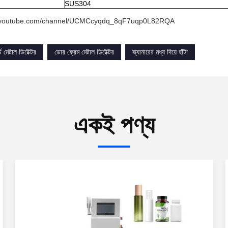
SUS304
w.youtube.com/channel/UCMCcyqdq_8qF7uqp0L82RQA
ড মেটাল ডিটেক্টর
ডোর ফ্রেম মেটাল ডিটেক্টর
স্ক্যানারের মধ্য দিয়ে হাঁটা
একই পণ্য