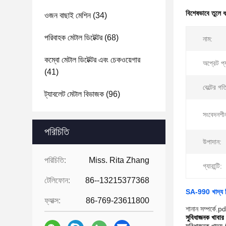
বিশেষভাবে তুলে 
ওজন বাছাই মেশিন
(34)
পরিবাহক মেটাল ডিটেক্টর
(68)
নাম:
কম্বো মেটাল ডিটেক্টর এবং চেকওয়েগার
অপ্রেট প্
(41)
বেল্টের গত
ট্যাবলেট মেটাল বিভাজক
(96)
সংবেদনশী
পরিচিতি
উপাদান:
পরিচিতি:
Miss. Rita Zhang
গ্যারান্টি:
টেলিফোন:
86--13215377368
SA-990 খাদ্য শি
ফ্যাক্স:
86-769-23611800
শানান সম্পর্কে.pd
সুবিধাজনক খাবার