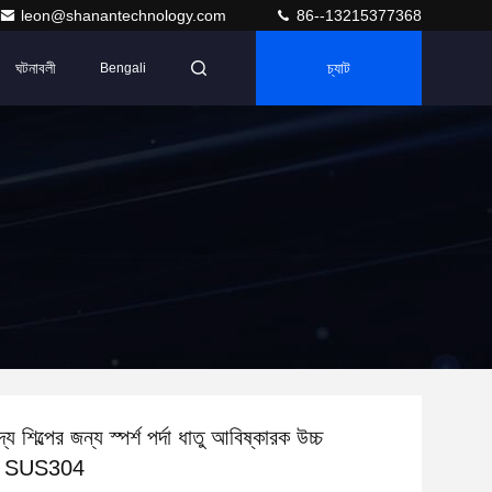
leon@shanantechnology.com
86--13215377368
ঘটনাবলী
চ্যাট
Bengali
শিল্পের জন্য স্পর্শ পর্দা ধাতু আবিষ্কারক উচ্চ
তা SUS304