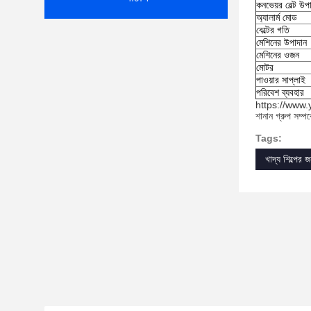
কনভেয়র বেল্ট উপ
অ্যালার্ম মোড
বেল্টের গতি
মেশিনের উপাদান
মেশিনের ওজন
মোটর
পাওয়ার সাপ্লাই
পরিবেশ ব্যবহার
https://ww
শানান গ্রুপ সম্পর
Tags:
খাদ্য শিল্পের