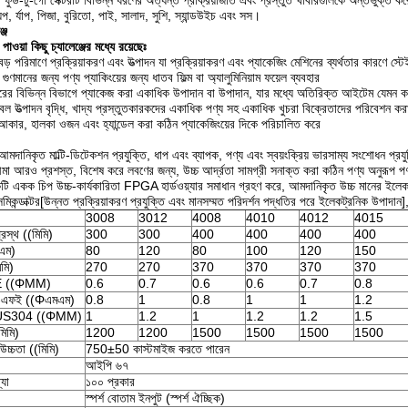
/ ফুড-টু-গো সেক্টরটি বিভিন্ন ধরণের অত্যন্ত প্রক্রিয়াজাত এবং প্রস্তুত খাবারগুলিকে অন্তর্ভুক্ত
ুপ, র্যাপ, পিজা, বুরিতো, পাই, সালাদ, সুশি, স্যান্ডউইচ এবং সস।
্জ
পাওয়া কিছু চ্যালেঞ্জের মধ্যে রয়েছেঃ
বড় পরিমাণে প্রক্রিয়াকরণ এবং উত্পাদন যা প্রক্রিয়াকরণ এবং প্যাকেজিং মেশিনের ব্যর্থতার কারণে স্টে
ণমানের জন্য পণ্য প্যাকিংয়ের জন্য ধাতব ফিল্ম বা অ্যালুমিনিয়াম ফয়েল ব্যবহার
ারের বিভিন্ন বিভাগে প্যাকেজ করা একাধিক উপাদান বা উপাদান, যার মধ্যে অতিরিক্ত আইটেম যেমন কটে
েল উত্পাদন বৃদ্ধি, খাদ্য প্রস্তুতকারকদের একাধিক পণ্য সহ একাধিক খুচরা বিক্রেতাদের পরিবেশন কর
কার, হালকা ওজন এবং হ্যান্ডেল করা কঠিন প্যাকেজিংয়ের দিকে পরিচালিত করে
 আমদানিকৃত মাল্টি-ডিটেকশন প্রযুক্তি, ধাপ এবং ব্যাপক, পণ্য এবং স্বয়ংক্রিয় ভারসাম্য সংশোধন প্
মা আরও প্রশস্ত, বিশেষ করে লবণের জন্য, উচ্চ আর্দ্রতা সামগ্রী সনাক্ত করা কঠিন পণ্য অনুরূপ
টি একক চিপ উচ্চ-কার্যকারিতা FPGA হার্ডওয়্যার সমাধান গ্রহণ করে, আমদানিকৃত উচ্চ মানের ইলেকট্র
মিকন্ডাক্টর[উন্নত প্রক্রিয়াকরণ প্রযুক্তি এবং মানসম্মত পরিদর্শন পদ্ধতির পরে ইলেকট্রনিক উপাদান
3008
3012
4008
4010
4012
4015
রস্থ ((মিমি)
300
300
400
400
400
400
মএম)
80
120
80
100
120
150
িমি)
270
270
370
370
370
370
 ((ΦMM)
0.6
0.7
0.6
0.6
0.7
0.8
-এফই ((Φএমএম)
0.8
1
0.8
1
1
1.2
US304 ((ΦMM)
1
1.2
1
1.2
1.2
1.5
মিমি)
1200
1200
1500
1500
1500
1500
 উচ্চতা ((মিমি)
750±50 কাস্টমাইজ করতে পারেন
আইপি ৬৭
্যা
১০০ প্রকার
স্পর্শ বোতাম ইনপুট (স্পর্শ ঐচ্ছিক)