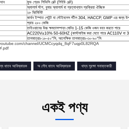
াদান
ফুড গ্রেড পিভিসি বেল্ট (পিইউ বেল্ট)
অ্যালার্ম স্টপ, বুমার অ্যালার্ম বা প্রত্যাখ্যান প্রক্রিয়া ঐচ্ছিক
২৮ মি/মিনিট
কার্বন ইস্পাত পেইন্ট বা স্টেইনলেস স্টীল 304, HACCP, GMP এর জন্য 
প্রায় ২৮০ কেজি
তাইওয়ানের উচ্চ ক্ষমতাসম্পন্ন মোটর 1-15 কেজি ওজন বহন করতে পারে
AC220V±10% 50-60HZ (কাস্টমাইজ করা যেতে পারে AC110V বা 380
তাপমাত্রাঃ-১৮-৫০°সি, আপেক্ষিক তাপমাত্রাঃ-৩০-৯০°সি
w.youtube.com/channel/UCMCcyqdq_8qF7uqp0L82RQA
্কে.pdf
 জন্য ধাতব আবিষ্কারক
অ লৌহ ধাতব আবিষ্কারক
খাদ্য সুরক্ষা সনাক্তকারী
একই পণ্য