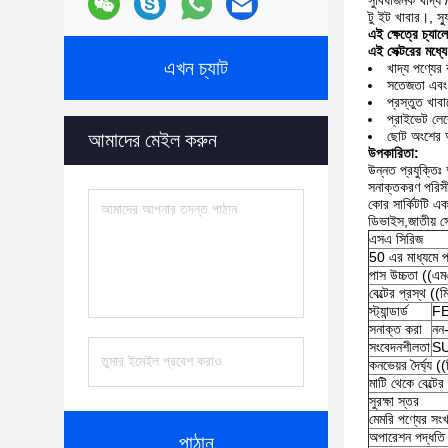
সুবিধাজনক খাদ্য 
টু ইট খাবার।, স্য
এই ক্ষেত্রে চ্যালেঞ
এই সেক্টরের মধ্যে 
এখন চ্যাট
খাদ্য পণ্যের 
সতেজতা এবং গু
প্রস্তুত খাব
প্রাইভেট লেব
ছোট অংশের আ
আমাদের মেইল ​​করুন
উপকারিতা:
উন্নত প্রযুক্তিঃ
সনাক্তকরণ পরিসী
কোর সার্কিটটি এক
ডিভাইস,জাতীয় সে
এসএ সিরিজ
50 এর মাধ্যমে প্
পাস উচ্চতা ((এ
বেল্টের প্রস্থ ((ম
স্ট্যান্ডার্ড
FE
সনাক্ত করা
নন
সংবেদনশীলতা
S
কনভেয়র দৈর্ঘ্য ((
মাটি থেকে বেল্টের
সুরক্ষা স্তর
মেমরি পণ্যের সংখ
অপারেশন পদ্ধতি
পাঠান