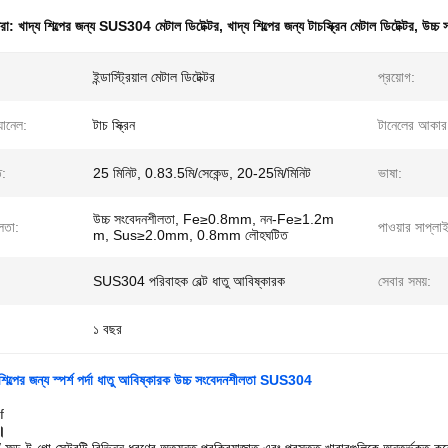
ধরা:
খাদ্য শিল্পের জন্য SUS304 মেটাল ডিটেক্টর
,
খাদ্য শিল্পের জন্য টাচস্ক্রিন মেটাল ডিটেক্টর
,
উচ্চ 
ইন্ডাস্ট্রিয়াল মেটাল ডিটেক্টর
প্রয়োগ:
যানেল:
টাচ স্ক্রিন
টানেলের আকার
ি:
25 মিনিট, 0.83.5মি/সেকেন্ড, 20-25মি/মিনিট
ভাষা:
উচ্চ সংবেদনশীলতা, Fe≥0.8mm, নন-Fe≥1.2m
লতা:
পাওয়ার সাপ্লা
m, Sus≥2.0mm, 0.8mm লৌহঘটিত
SUS304 পরিবাহক বেল্ট ধাতু আবিষ্কারক
সেবার সময়:
১ বছর
ল্পের জন্য স্পর্শ পর্দা ধাতু আবিষ্কারক উচ্চ সংবেদনশীলতা SUS304
f
।