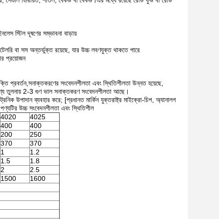
 করে, সেগুলি হিমায়িত, শীতল, বেকড বা বেকড।এর মধ্যে রয়েছে রেডি ফুড বা রেডি
ইনলেস স্টিল দূষণের সম্ভাবনা বাড়ায়
লরি বা সস অন্তর্ভুক্ত রয়েছে, যার উচ্চ লবণযুক্ত থাকতে পারে
ার প্রয়োজন
রযুক্তি প্রবর্তন,সনাক্তকরণের সংবেদনশীলতা এবং স্থিতিশীলতা উন্নত হয়েছে,
 পণ্য তুলনায় 2-3 গুণ ভাল সনাক্তকরণ সংবেদনশীলতা আছে।
নিক উপাদান ব্যবহার করে; [প্রধানত মার্কিন যুক্তরাষ্ট্র মাইক্রো-চিপ, অ্যানালগ
],পণ্যটির উচ্চ সংবেদনশীলতা এবং স্থিতিশীল
4020
4025
400
400
200
250
370
370
1
1.2
1.5
1.8
2
2.5
1500
1600