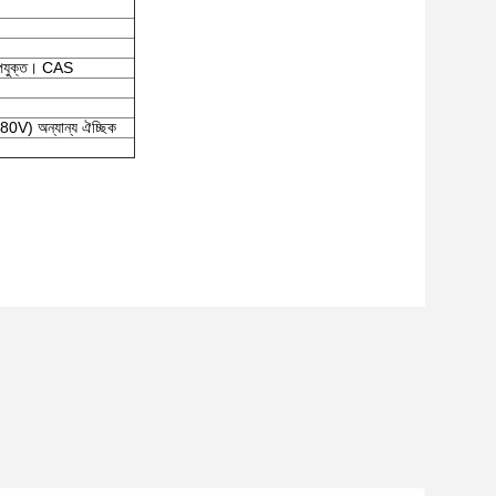
উপযুক্ত। CAS
V) অন্যান্য ঐচ্ছিক