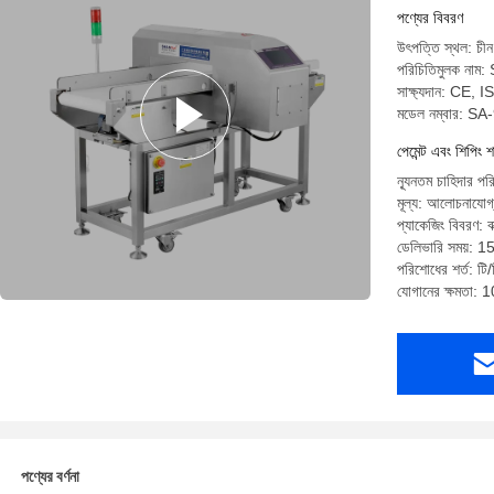
পণ্যের বিবরণ
উৎপত্তি স্থল: চীন
পরিচিতিমুলক না
সাক্ষ্যদান: CE, 
মডেল নম্বার: S
পেমেন্ট এবং শিপিং শ
ন্যূনতম চাহিদার পর
মূল্য: আলোচনাযোগ
প্যাকেজিং বিবরণ: বা
ডেলিভারি সময়: 15 
পরিশোধের শর্ত: টি/
যোগানের ক্ষমতা: 
পণ্যের বর্ণনা