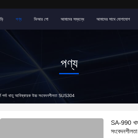
ড়ি
পণ্য
ভিআর শো
আমাদের সম্বন্ধে
আমাদের সাথে যোগাযোগ
পণ্য
র্শ পর্দা ধাতু আবিষ্কারক উচ্চ সংবেদনশীলতা SUS304
SA-990 খাদ্য 
সংবেদনশীল