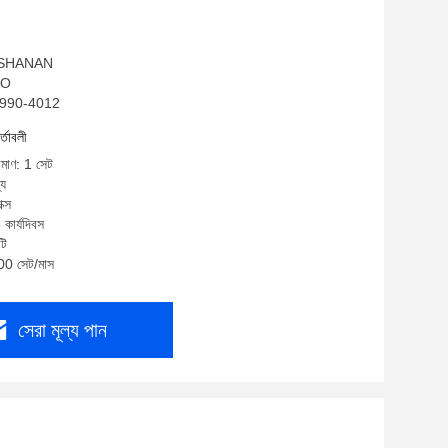
ম: SHANAN
ISO
A-990-4012
র্তাবলী
িমাণ: 1 সেট
্য
ক্স
কার্যদিবস
টি
100 সেট/মাস
সেরা মূল্য পান