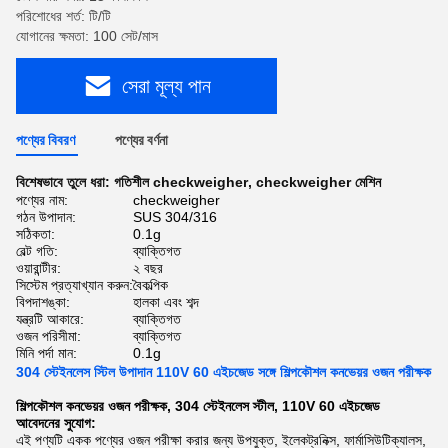
পরিশোধের শর্ত: টি/টি
যোগানের ক্ষমতা: 100 সেট/মাস
সেরা মূল্য পান
পণ্যের বিবরণ
পণ্যের বর্ণনা
বিশেষভাবে তুলে ধরা:
গতিশীল checkweigher
,
checkweigher মেশিন
পণ্যের নাম:
checkweigher
গঠন উপাদান:
SUS 304/316
সঠিকতা:
0.1g
বেল্ট গতি:
ব্যাক্তিগত
ওয়ারান্টীর:
২ বছর
সিস্টেম প্রত্যাখ্যান করুন:
বৈকল্পিক
বিপদাশঙ্কা:
হালকা এবং শব্দ
যন্ত্রটি আকারে:
ব্যাক্তিগত
ওজন পরিসীমা:
ব্যাক্তিগত
মিনি পর্দা মান:
0.1g
304 স্টেইনলেস স্টিল উপাদান 110V 60 এইচজেড সঙ্গে শিল্পকৌশল কনভেয়র ওজন পরীক্ষক
শিল্পকৌশল কনভেয়র ওজন পরীক্ষক, 304 স্টেইনলেস স্টীল, 110V 60 এইচজেড
আবেদনের সুযোগ:
এই পণ্যটি একক পণ্যের ওজন পরীক্ষা করার জন্য উপযুক্ত, ইলেকট্রনিক্স, ফার্মাসিউটিক্যালস,