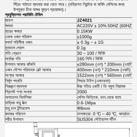
স্ট্রিং পাঠাতে ব্যবহার করা যেতে পারে। (বহিরাগত প্রিন্টার বা মার্কিং মেশিনের জন্য
উপযুক্ত চীনা অক্ষর মুদ্রণ প্রয়োজন)।
প্রযুক্তিগত পরামিতি টেবিল
মডেল
JZ4021
ক্ষমতা
AC220V ± 10% 50HZ (60HZ)
হারের ক্ষমতা
0.15KW
একক ওজন পরিমাপ
≤1000g
যথার্থ পরিসীমা ওজন
± 0.3g ~ ± 1G
নূন্যতম স্কেল
0.1g
গতি প্রেরণ
30 ~ 100 / মিনিট
সর্বোচ্চ গতি
160 পিসি / মিনিট
উপাদান আকার ঝাঁকনি
≤280mm (এল) * 200mm (ওয়াট)
ওজন স্টেশন পরিবাহক বেল্ট আকার
400mm (এল) * 210mm (ওয়াট)
পণ্যের আকার
1522mm (এল) * 560mm (ওয়াট) 
নির্মূল পদ্ধতি
লিভার টাইপ (একতরফা)
নিয়ন্ত্রণ ব্যবস্থা
উচ্চ গতির একটি / ডি নমুনা নিয়ামক
প্রিসেট পণ্য সংখ্যা
2000
অপারেশন নির্দেশিকা
মেশিন ভিত্তিক, ডান থেকে বামে
বাহ্যিক বায়ু উত্স
0.6-1Mpa
বায়ু চাপ ইন্টারফেস
Φ8mm
কাজের পরিবেশ
তাপমাত্রা: 0 ℃ ~ 40 ℃, আর্দ্রতা:
শরীর উপাদান
SUS304 স্টেইনলেস স্টীল