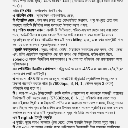
সময়ে পণ্য কলটি স্যুইচ করতে সংরক্ষণ করুন। (পরামিতি স্টোরেজ এন্ট্রি যোগ করা যেতে
পারে)।
আমি
রান মোড
: অপারেশন তিনটি মোড
এ
গতিশীল মোড
: স্বাভাবিক পাইপলাইনিং মোড;
বি
স্ট্যাটিক মোড
: কল স্টপ চলার পরে স্টেশনটিতে উপাদান, পণ্য সংখ্যার চেয়ে কম
মাধ্যমে প্রতিটি মিনিটের জন্য যথাযথতা উন্নত করার ওজন;
গ।
শক্তি সংরক্ষণ মোড
: একটি বি ভিত্তিতে, শক্তি-সংরক্ষণ মোডে চালু করা যেতে
পারে, ডাউনটাইমের মাধ্যমে কোনও উপাদান সেট করবেন না যখন স্বয়ংক্রিয়ভাবে
স্বয়ংক্রিয় স্বয়ংক্রিয় শাটডাউন পরে এই সময়ে idling হচ্ছে, এবং যখন সামগ্রীটি পাস
করা হয় এবং তারপরে স্বয়ংক্রিয়ভাবে শুরু।
l
ত্রুটি সনাক্তকরণ
: স্বয়ং-পরীক্ষা: মোটর, বৈদ্যুতিন সংকেতের মেরু বদল, এডি, সেন্সর
এবং ছবির বৈদ্যুতিক স্বাভাবিক এবং ফল্ট কারণ এবং সিলিন্ডার, কঠিন-রাষ্ট্র রিলে,
solenoid ভালভ নির্দেশিকা সনাক্তকরণ। অ পেশাগত পরিদর্শন এবং রক্ষণাবেক্ষণ জন্য
সুবিধাজনক।
এল
পেরিমিটার ডিভাইস যোগাযোগ
: স্ট্যান্ডার্ড আরএস -485 এবং আরএস -২3২ দ্বৈত
যোগাযোগ পোর্ট আউটপুট।
এ
আরএস -485 ইন্টারফেস মোডবুস, আরটিইউ স্ট্যান্ডার্ড প্রোটোকল কিন্তু লেখার
ঠিকানা পরিবর্তন করতে পারে (57600bps, 8, N, 1, স্টেশন নম্বর 3 থেকে)
পরিবর্তন করা যাবে না।
বি।
আরএস -২3২ ইন্টারফেসটি একটি কাস্টম প্রোটোকল যা আপনাকে সামগ্রী পাঠানোর
নির্দেশাবলী সেট করতে দেয়। (57600bps, 8, N, 1) পরিবর্তন করা যেতে পারে।
এল বহিরাগত প্রিন্টার বা ইঙ্কজেট মেশিন এবং অন্যান্য যোগাযোগ সরঞ্জাম, কিন্তু সামনে
এবং পিছনে শেষ প্যাকেজিং মেশিন এবং উত্পাদন সরঞ্জাম সংযোগ প্রতিক্রিয়া সঙ্গে ফলাফল
ফলাফল তোলার যাতে এটি স্বয়ংক্রিয়ভাবে সূত্র পরামিতি সংশোধন করতে পারেন।
এল
ই
nglish
ইনপুট পদ্ধতি
এ
সুইচিং সূত্র আরও স্বজ্ঞাত খুঁজে পেতে, যেমন ইংরেজি ইনপুট হিসাবে সূত্র নাম।
বি
এস -২3২ যোগাযোগ পোর্টের সাথে পেরিফেরাল ডিভাইসটি চীনা অক্ষরের ইউনিকোড