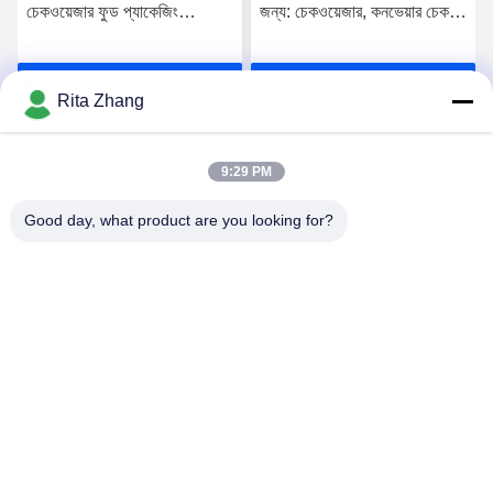
চেকওয়েজার ফুড প্যাকেজিং
জন্য: চেকওয়েজার, কনভেয়ার চেক
প্রস্তুতকারক
ওয়েজার
সেরা মূল্য পান
সেরা মূল্য পান
Rita Zhang
9:29 PM
Good day, what product are you looking for?
GUANGDONG SHANAN TECHNOLOGY
CO.,LTD
leon@shanantechnology.com
86--13215377368
2 / এফ, বিল্ড। 1, সারি 1, শীজিং ইন্ড। জোন, সাংগতুং, ডংচেং সেন্ট, ডংগুয়ান,
গুয়াংডং, চীন (মেইনল্যান্ড)