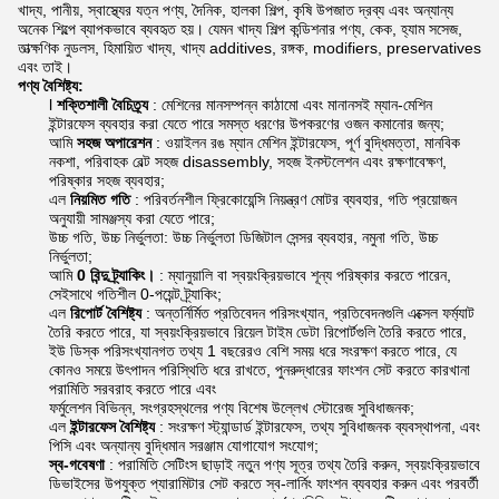
খাদ্য, পানীয়, স্বাস্থ্যের যত্ন পণ্য, দৈনিক, হালকা শিল্প, কৃষি উপজাত দ্রব্য এবং অন্যান্য
অনেক শিল্পে ব্যাপকভাবে ব্যবহৃত হয়। যেমন খাদ্য শিল্প কন্ডিশনার পণ্য, কেক, হ্যাম সসেজ,
তাত্ক্ষণিক নুডলস, হিমায়িত খাদ্য, খাদ্য additives, রঙ্গক, modifiers, preservatives
এবং তাই।
পণ্য বৈশিষ্ট্য:
l
শক্তিশালী বৈচিত্র্য
: মেশিনের মানসম্পন্ন কাঠামো এবং মানানসই ম্যান-মেশিন
ইন্টারফেস ব্যবহার করা যেতে পারে সমস্ত ধরণের উপকরণের ওজন কমানোর জন্য;
আমি
সহজ অপারেশন
: ওয়াইলন রঙ ম্যান মেশিন ইন্টারফেস, পূর্ণ বুদ্ধিমত্তা, মানবিক
নকশা, পরিবাহক বেল্ট সহজ disassembly, সহজ ইনস্টলেশন এবং রক্ষণাবেক্ষণ,
পরিষ্কার সহজ ব্যবহার;
এল
নিয়মিত গতি
: পরিবর্তনশীল ফ্রিকোয়েন্সি নিয়ন্ত্রণ মোটর ব্যবহার, গতি প্রয়োজন
অনুযায়ী সামঞ্জস্য করা যেতে পারে;
উচ্চ গতি, উচ্চ নির্ভুলতা: উচ্চ নির্ভুলতা ডিজিটাল সেন্সর ব্যবহার, নমুনা গতি, উচ্চ
নির্ভুলতা;
আমি
0 বিন্দু ট্র্যাকিং।
: ম্যানুয়ালি বা স্বয়ংক্রিয়ভাবে শূন্য পরিষ্কার করতে পারেন,
সেইসাথে গতিশীল 0-পয়েন্ট ট্র্যাকিং;
এল
রিপোর্ট বৈশিষ্ট্য
: অন্তর্নির্মিত প্রতিবেদন পরিসংখ্যান, প্রতিবেদনগুলি এক্সেল ফর্ম্যাট
তৈরি করতে পারে, যা স্বয়ংক্রিয়ভাবে রিয়েল টাইম ডেটা রিপোর্টগুলি তৈরি করতে পারে,
ইউ ডিস্ক পরিসংখ্যানগত তথ্য 1 বছরেরও বেশি সময় ধরে সংরক্ষণ করতে পারে, যে
কোনও সময়ে উৎপাদন পরিস্থিতি ধরে রাখতে, পুনরুদ্ধারের ফাংশন সেট করতে কারখানা
পরামিতি সরবরাহ করতে পারে এবং
ফর্মুলেশন বিভিন্ন, সংগ্রহস্থলের পণ্য বিশেষ উল্লেখ স্টোরেজ সুবিধাজনক;
এল
ইন্টারফেস বৈশিষ্ট্য
: সংরক্ষণ স্ট্যান্ডার্ড ইন্টারফেস, তথ্য সুবিধাজনক ব্যবস্থাপনা, এবং
পিসি এবং অন্যান্য বুদ্ধিমান সরঞ্জাম যোগাযোগ সংযোগ;
স্ব-গবেষণা
: পরামিতি সেটিংস ছাড়াই নতুন পণ্য সূত্র তথ্য তৈরি করুন, স্বয়ংক্রিয়ভাবে
ডিভাইসের উপযুক্ত প্যারামিটার সেট করতে স্ব-লার্নিং ফাংশন ব্যবহার করুন এবং পরবর্তী