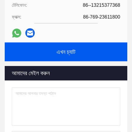
টেলিফোন:
86--13215377368
ফ্যাক্স:
86-769-23611800
এখন চ্যাট
আমাদের মেইল ​​করুন