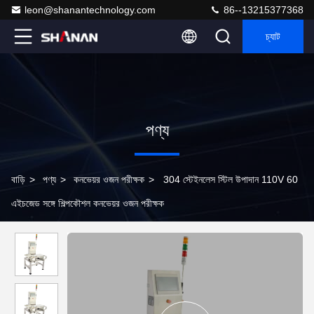
leon@shanantechnology.com
86--13215377368
চ্যাট
পণ্য
বাড়ি
>
পণ্য
>
কনভেয়র ওজন পরীক্ষক
>
304 স্টেইনলেস স্টিল উপাদান 110V 60
এইচজেড সঙ্গে শিল্পকৌশল কনভেয়র ওজন পরীক্ষক