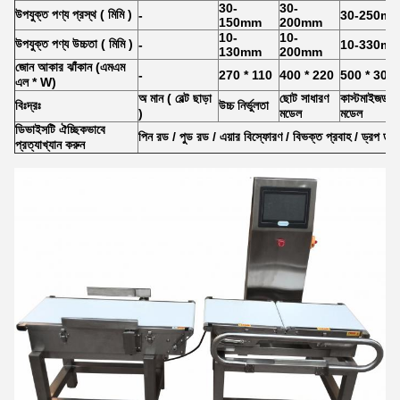
30-
30-
উপযুক্ত পণ্য প্রস্থ
(
মিমি
)
-
30-250m
150mm
200mm
10-
10-
উপযুক্ত পণ্য উচ্চতা
(
মিমি
)
-
10-330m
130mm
200mm
জোন আকার ঝাঁকান (এমএম
-
270 * 110
400 * 220
500 * 300
এল * W)
অ মান
(
বেল্ট ছাড়া
ছোট সাধারণ
কাস্টমাইজড
বিঃদ্রঃ
উচ্চ নির্ভুলতা
)
মডেল
মডেল
ডিভাইসটি ঐচ্ছিকভাবে
পিন রড / পুড রড / এয়ার বিস্ফোরণ / বিভক্ত প্রবাহ / ড্রপ ডাউন
প্রত্যাখ্যান করুন