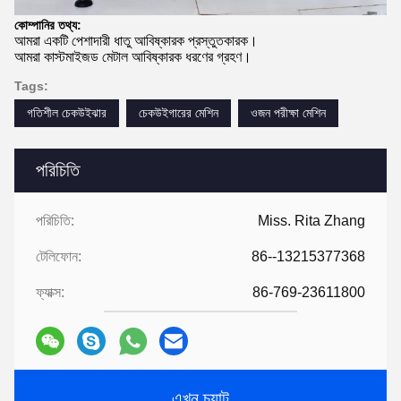
কোম্পানির তথ্য:
আমরা একটি পেশাদারী ধাতু আবিষ্কারক প্রস্তুতকারক।
আমরা কাস্টমাইজড মেটাল আবিষ্কারক ধরণের গ্রহণ।
Tags:
গতিশীল চেকউইঝার
চেকউইগারের মেশিন
ওজন পরীক্ষা মেশিন
পরিচিতি
পরিচিতি:
Miss. Rita Zhang
টেলিফোন:
86--13215377368
ফ্যাক্স:
86-769-23611800
এখন চ্যাট