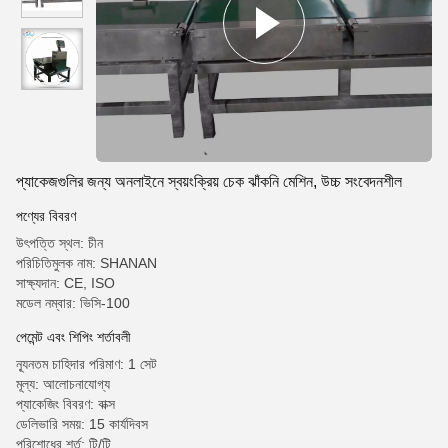
প্যাকেজগুলির জন্য অনলাইনে স্বয়ংক্রিয় চেক ঝাঁকনি মেশিন, উচ্চ সংবেদনশীল
পণ্যের বিবরণ
উৎপত্তি স্থল: চীন
পরিচিতিমুলক নাম: SHANAN
সাক্ষ্যদান: CE, ISO
মডেল নম্বার: ভিসি-100
পেমেন্ট এবং শিপিং শর্তাবলী
ন্যূনতম চাহিদার পরিমাণ: 1 সেট
মূল্য: আলোচনাযোগ্য
প্যাকেজিং বিবরণ: বাক্স
ডেলিভারি সময়: 15 কার্যদিবস
পরিশোধের শর্ত: টি/টি