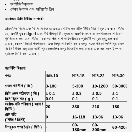
ফার্মাসিউটিক্যালস
মেটাল উত্পাদন এবং জালিয়াতি শিল্প
আমাদের ভিসি সিরিজ সম্পর্কে:
ডায়নামিক ভিসি এবং ভিসি সিরিজ ওয়েল্ডেড স্টেইনলেস স্টীল টিউব নির্মাণ ব্যবহার করে নির্মিত
হয়, একটি খুব ridged এবং দীর্ঘ দীর্ঘস্থায়ী ফ্রেম যা এমনকি সবচেয়ে অপমানজনক পরিবেশ
প্রতিরোধ করা হবে নির্মিত।
কোনও পরিবেশে কার্যকরীভাবে প্রতিটি পণ্যের হ্যান্ডেল করা
হয়েছে, কেবল বিছানা প্রশস্ততা এবং দৈর্ঘ্য পরিবর্তন করার জন্য সহজ পরিবর্তনগুলি প্রয়োজন।
ভি সি সিরিজ অত্যন্ত ভারী প্যাকেজগুলির জন্য ডিজাইন করা হয়েছে এবং এর ফলে ইস্পাত
চ্যানেল তৈরি করা হয়েছে।
পরামিতি বিবরণ:
ণশড
ভিসি-10
ভিসি-15
ভিসি-22
ভিসি-30
ওজন পরিসীমা
(
জি
)
3-100
3-300
10-1200
30-3000
মিনি ওজন সঠিকতা
(
জি
)
± 0.1
± 0.3
± 0.5
± 1
মিনি স্ক্রিন মান
(
g
)
0.01
0.1
0.1
0.1
সর্বোচ্চ গতি পরিমাপ
(
ব্যাগ /
20
330
210
180
মিনিট
)
বেল্ট গতি
0
16-118
13-96
13-96
(মিটার / মিনিট)
60-
60-
উপযুক্ত পণ্য দৈর্ঘ্য
(
মিমি
)
-
60-420m
180mm
300mm