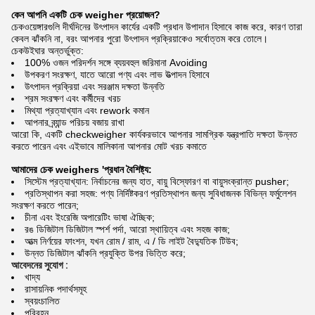
কেন আপনি একটি চেক weigher প্রয়োজন?
চেকওয়েঙ্গারগুলি দীর্ঘদিনের উৎপাদন কার্যের একটি প্রধান উপাদান হিসাবে কাজ করে, কারণ তারা
কেবল ঝাঁকনি না, বরং আপনার পুরো উৎপাদন প্রক্রিয়াকেও সর্বোত্তম করে তোলে।
চেকউইঘার অন্তর্ভুক্ত:
100% ওজন পরিদর্শন সঙ্গে ব্যয়বহুল জরিমানা Avoiding
উপকরণ সংরক্ষণ, যাতে আরো পণ্য এবং লাভ উত্পাদন হিসাবে
উৎপাদন প্রক্রিয়া এবং সরঞ্জাম দক্ষতা উন্নতি
শ্রম সংরক্ষণ এবং কর্মীদের খরচ
মিথ্যা প্রত্যাখ্যান এবং rework কমান
আপনার ব্র্যান্ড পরিচয় বজায় রাখা
আরো কি, একটি checkweigher কার্যকরভাবে আপনার সামগ্রিক যন্ত্রপাতি দক্ষতা উন্নত
করতে পারেন এবং এইভাবে মালিকানা আপনার মোট খরচ কমাতে
আমাদের চেক weighers 'প্রধান বৈশিষ্ট্য:
সিস্টেম প্রত্যাখ্যান: নির্বাচনের জন্য হাত, বায়ু বিস্ফোরণ বা বায়ুসংক্রান্ত pusher;
প্রতিস্থাপন করা সহজ: পণ্য নির্দিষ্টকরণ প্রতিস্থাপন জন্য সুবিধাজনক বিভিন্ন ফর্মুলেশন
সংরক্ষণ করতে পারেন;
চীনা এবং ইংরেজি অপারেটিং ভাষা ঐচ্ছিক;
রঙ ডিজিটাল ডিজিটাল স্পর্শ পর্দা, আরো স্থায়িত্ব এবং সহজ কাজ;
আত্ম নির্ণয়ের ফাংশন, যখন রোম / রাম, এ / ডি লাইট বৈদ্যুতিক টিউব;
উন্নত ডিজিটাল ঝাঁকনি প্রযুক্তি উপর ভিত্তি করে;
আবেদনের সুযোগ :
খাদ্য
রাসায়নিক পদার্থসমূহ
স্বয়ংচালিত
পরিবহন