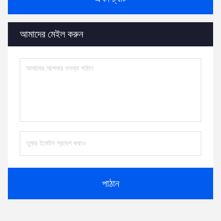
আমাদের মেইল ​​করুন
পাঠান