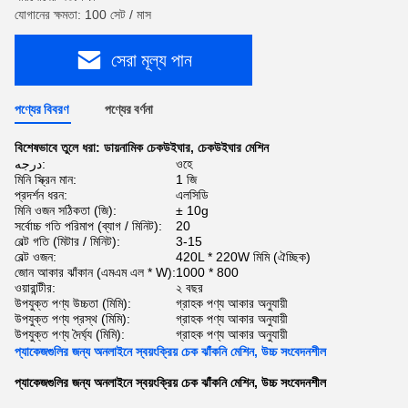
যোগানের ক্ষমতা: 100 সেট / মাস
সেরা মূল্য পান
পণ্যের বিবরণ
পণ্যের বর্ণনা
বিশেষভাবে তুলে ধরা:
ডায়নামিক চেকউইঘার
,
চেকউইঘার মেশিন
درجه:
ওহে
মিনি স্ক্রিন মান:
1 জি
প্রদর্শন ধরন:
এলসিডি
মিনি ওজন সঠিকতা (জি):
± 10g
সর্বোচ্চ গতি পরিমাপ (ব্যাগ / মিনিট):
20
বেল্ট গতি (মিটার / মিনিট):
3-15
বেল্ট ওজন:
420L * 220W মিমি (ঐচ্ছিক)
জোন আকার ঝাঁকান (এমএম এল * W):
1000 * 800
ওয়ারান্টীর:
২ বছর
উপযুক্ত পণ্য উচ্চতা (মিমি):
গ্রাহক পণ্য আকার অনুযায়ী
উপযুক্ত পণ্য প্রস্থ (মিমি):
গ্রাহক পণ্য আকার অনুযায়ী
উপযুক্ত পণ্য দৈর্ঘ্য (মিমি):
গ্রাহক পণ্য আকার অনুযায়ী
প্যাকেজগুলির জন্য অনলাইনে স্বয়ংক্রিয় চেক ঝাঁকনি মেশিন, উচ্চ সংবেদনশীল
প্যাকেজগুলির জন্য অনলাইনে স্বয়ংক্রিয় চেক ঝাঁকনি মেশিন, উচ্চ সংবেদনশীল