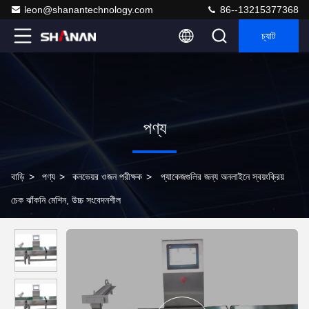
leon@shanantechnology.com
86--13215377368
চ্যাট
পণ্য
বাড়ি
>
পণ্য
>
কনভেয়র ওজন পরীক্ষক
>
প্যাকেজগুলির জন্য অনলাইনে স্বয়ংক্রিয়
চেক ঝাঁকনি মেশিন, উচ্চ সংবেদনশীল