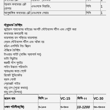
প্রধান কনভেয়র বেল্ট
এনএসকে বিয়ারিং,
পিসি
1
রোলার
আনুষাঙ্গিক কনভেয়র বেল্ট
এনএসকে লেয়ার
পিসি
1
স্ট্যান্ডার্ড বৈশিষ্ট্য
কন্ট্রোল প্যানেলের বাইরের অংশটি স্টেইনলেস স্টীল এবং পেইন্ট করা
কনভেয়র জলরোধী নয়
ভারসাম্য হল শক্তির ভারসাম্য
ফ্রেম স্টেইনলেস স্টীল এবং আঁকা হয়
রঙিন এলসিডি টাচ স্ক্রিন
ঐচ্ছিক বৈশিষ্ট্য
টাওয়ার লাইট (বাজিং অ্যালার্ম সহ)
ডাটা প্রিন্টার
জরুরী স্টপ স্যুইচ
লাইন উচ্চতা পরিবর্তন
অ্যাঙ্কর জন্য প্লেট
রিমোট ইন্ডিকেটর
ক্রস প্লেট
প্রোডাক্ট গাইড
বায়ু ঢাল (পুরো কভার)
বায়ু ঢাল (উপরে)
ভিসি ১০
ভিসি-২২
মডেল নাম
VC-15
VC-30
ওজন পরিসীমা
(
জি
)
৩-১০০
৩-৩০০
৩০-৩০০০
10-1200