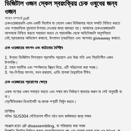
ডিজিটাল ওজন স্কেল স্বয়ংক্রিয় চেক ওষুধের জন্য
ওজন
শানান সম্পর্কে.pdf
চেকওয়েজারগুলি এমন একটি সিস্টেম যা লেবেল ওজন বিধিমালার সাথে সম্মতি নিশ্চিত করতে
এবং পণ্যগুলিকে ন্যূনতম উপহার দেওয়ার জন্য ব্যবহৃত হয়। আমাদের চেকওয়েজারগুলি
আপনাকে নিশ্চিত করতে সহায়তা করবে যে প্যাকেজিং থেকে আইটেমগুলি অনুপস্থিত
নেই,গ্রাহকদের অভিযোগ কমানো, উৎপাদন ত্বরান্বিত এবং আপনার giveaway কমাতে.
চেক ওয়েজারের ফাংশন এবং কাঠামোর বৈশিষ্ট্য
1. উন্নত ডিজিটাল সিগন্যাল প্রসেসিং প্রয়োগ এবং উচ্চ গতি এবং স্থিতিশীল ওজন
উপলব্ধি।
2. তরল স্ফটিক এবং স্পর্শকাতর স্ক্রিন দিয়ে, এটি পরিচালনা করা সহজ।
3. স্ব-নির্ণয়ের ফাংশন, যখন রম/রাম, এ/ডি হালকা বৈদ্যুতিক টিউব.
চেক ওয়েজারের প্রয়োগের ক্ষেত্র
একক পণ্যের ওজন সনাক্ত করতে এবং লক্ষ্য মান নির্ধারণে ব্যবহার করুন যা সেই অনুযায়ী বা
না।
শ্রেণীবিভাজন ডিভাইসটি অ-মানক পণ্যটি নির্মূল করবে।
বৈশিষ্ট্যঃ
সলিড SUS304 স্টেইনলেস স্টীল গঠন ভাল কর্মক্ষমতা জন্য সক্ষম
সরঞ্জাম ছাড়া বেল্ট disassembling, যা পরিষ্কার করা সহজ
রিজেক্টর সিস্টেম নির্বাচন করুনঃ স্বয়ংক্রিয়ভাবে শব্দ এবং হালকা দ্বারা বন্ধ.air blast. বা