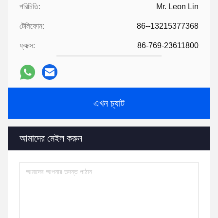
পরিচিতি:
Mr. Leon Lin
টেলিফোন:
86--13215377368
ফ্যাক্স:
86-769-23611800
এখন চ্যাট
আমাদের মেইল ​​করুন