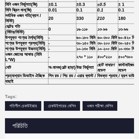
মিনি ওজন নির্ভুলতা
(
জি
)
±0.1
±0.3
±0.5
± 1
মিনি স্ক্রিন মান
(
জি
)
0.01
0.1
0.1
0.1
সর্বাধিক ওজন গতি
(
ব্যাগ /
20
330
210
180
মিনিট
)
বেল্টের গতি
0
১৬-১১৮
১৩-৯৬
১৩-৯৬
(মিটার/মিনিট)
উপযুক্ত পণ্যের দৈর্ঘ্য
(
মিমি
)
-
৬০-১৮০ মিমি
৬০-৩০০ মিমি
৬০-৪২০ মিমি
পণ্যের উপযুক্ত প্রস্থ
(
মিমি
)
-
৩০-১৫০ মিমি
৩০-২০০ মিমি
৩০-২৫০ মিমি
পণ্যের উপযুক্ত উচ্চতা
(
মিমি
)
-
১০-১৩০ মিমি
১০-২০০ মিমি
১০-৩৩০ মিমি
ওজন জোনের আকার (মিমি
-
২৭০ * ১১০
৪০০*২২০
৫০০*৩০০
L*W)
ছোট সাধারণ
কাস্টমাইজড
নোট
অ-মানক
(
বেল্ট ছাড়া
)
উচ্চ নির্ভুলতা
মডেল
মডেল
প্রত্যাখ্যান ডিভাইস ঐচ্ছিক
পিন রড / পিচ রড / এয়ার ব্লাস্ট / বিভক্ত প্রবাহ / ড্রপ ডাউন / ফ্
বাছাই
Tags:
গতিশীল চেকউইঝার
চেকউইগারের মেশিন
ওজন পরীক্ষা মেশিন
পরিচিতি