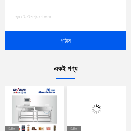
পাঠান
একই পণ্য
ভিডিও
ভিডিও