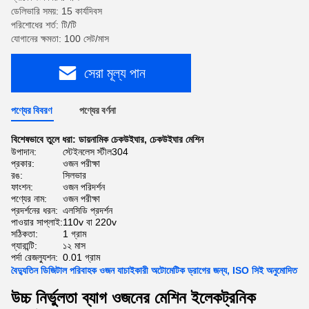
ডেলিভারি সময়: 15 কার্যদিবস
পরিশোধের শর্ত: টি/টি
যোগানের ক্ষমতা: 100 সেট/মাস
সেরা মূল্য পান
পণ্যের বিবরণ
পণ্যের বর্ণনা
বিশেষভাবে তুলে ধরা:
ডায়নামিক চেকউইঘার
,
চেকউইঘার মেশিন
উপাদান:
স্টেইনলেস স্টীল304
প্রকার:
ওজন পরীক্ষা
রঙ:
সিলভার
ফাংশন:
ওজন পরিদর্শন
পণ্যের নাম:
ওজন পরীক্ষা
প্রদর্শনের ধরন:
এলসিডি প্রদর্শন
পাওয়ার সাপ্লাই:
110v বা 220v
সঠিকতা:
1 গ্রাম
গ্যারান্টি:
১২ মাস
পর্দা রেজল্যুশন:
0.01 গ্রাম
বৈদ্যুতিন ডিজিটাল পরিবাহক ওজন যাচাইকারী অটোমেটিক ড্রাগের জন্য, ISO সিই অনুমোদিত
উচ্চ নির্ভুলতা ব্যাগ ওজনের মেশিন ইলেকট্রনিক