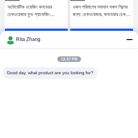
অটোমেটিক ওয়েজিং কনভেয়র
ওজন পরিমাপের সমাধান সকল শিল্পের
চেকওয়েজার ফুড প্যাকেজিং
জন্য: চেকওয়েজার, কনভেয়ার চেক
প্রস্তুতকারক
ওয়েজার
সেরা মূল্য পান
সেরা মূল্য পান
Rita Zhang
12:47 PM
Good day, what product are you looking for?
GUANGDONG SHANAN TECHNOLOGY
CO.,LTD
leon@shanantechnology.com
86--13215377368
2 / এফ, বিল্ড। 1, সারি 1, শীজিং ইন্ড। জোন, সাংগতুং, ডংচেং সেন্ট, ডংগুয়ান,
গুয়াংডং, চীন (মেইনল্যান্ড)