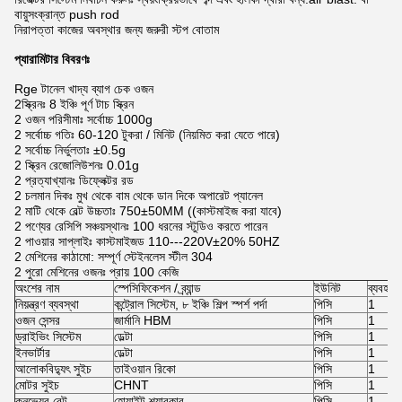
বায়ুসংক্রান্ত push rod
নিরাপত্তা কাজের অবস্থার জন্য জরুরী স্টপ বোতাম
প্যারামিটার বিবরণঃ
Rge টানেল খাদ্য ব্যাগ চেক ওজন
2স্ক্রিনঃ 8 ইঞ্চি পূর্ণ টাচ স্ক্রিন
2 ওজন পরিসীমাঃ সর্বোচ্চ 1000g
2 সর্বোচ্চ গতিঃ 60-120 টুকরা / মিনিট (নিয়মিত করা যেতে পারে)
2 সর্বোচ্চ নির্ভুলতাঃ ±0.5g
2 স্ক্রিন রেজোলিউশনঃ 0.01g
2 প্রত্যাখ্যানঃ ডিফ্লেক্টর রড
2 চলমান দিকঃ মুখ থেকে বাম থেকে ডান দিকে অপারেট প্যানেল
2 মাটি থেকে বেল্ট উচ্চতাঃ 750±50MM ((কাস্টমাইজ করা যাবে)
2 পণ্যের রেসিপি সঞ্চয়স্থানঃ 100 ধরনের স্টুডিও করতে পারেন
2 পাওয়ার সাপ্লাইঃ কাস্টমাইজড 110---220V±20% 50HZ
2 মেশিনের কাঠামো: সম্পূর্ণ স্টেইনলেস স্টীল 304
2 পুরো মেশিনের ওজনঃ প্রায় 100 কেজি
অংশের নাম
স্পেসিফিকেশন / ব্র্যান্ড
ইউনিট
ব্যবহার
নিয়ন্ত্রণ ব্যবস্থা
কন্ট্রোল সিস্টেম, ৮ ইঞ্চি শিল্প স্পর্শ পর্দা
পিসি
1
ওজন সেন্সর
জার্মানি HBM
পিসি
1
ড্রাইভিং সিস্টেম
ডেল্টা
পিসি
1
ইনভার্টার
ডেল্টা
পিসি
1
আলোকবিদ্যুৎ সুইচ
তাইওয়ান রিকো
পিসি
1
মোটর সুইচ
CHNT
পিসি
1
কনভেয়র বেল্ট
হোয়াইট শ্যাবকার
পিসি
1