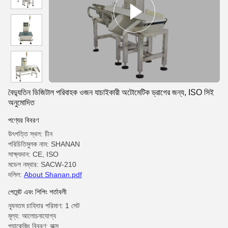
বৈদ্যুতিন ডিজিটাল পরিবাহক ওজন যাচাইকারী অটোমেটিক ড্রাগের জন্য, ISO সিই
অনুমোদিত
পণ্যের বিবরণ
উৎপত্তি স্থল: চীন
পরিচিতিমুলক নাম: SHANAN
সাক্ষ্যদান: CE, ISO
মডেল নম্বার: SACW-210
দলিল:
About Shanan.pdf
পেমেন্ট এবং শিপিং শর্তাবলী
ন্যূনতম চাহিদার পরিমাণ: 1 সেট
মূল্য: আলোচনাযোগ্য
প্যাকেজিং বিবরণ: বাক্স