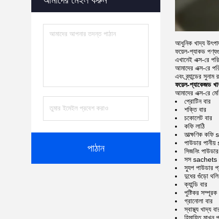
আমাদের মেইল ​​করুন
আধুনিক খাদ্য উৎপাদ
ফয়েল-প্যাকড পণ্য
এখানেই এক্স-রে পরিদ
আমাদের এক্স-রে পরি
এবং ব্র্যান্ডের সুনা
ফয়েল-প্যাকেজড খা
আমাদের এক্স-রে মেশ
প্রোটিন বার
শক্তি বার
চকোলেট বার
কফি লাঠি
তাত্ক্ষণিক কফ
পাউডার পানীয
পাঠান
সিজনিং পাউডার 
সস sachets
স্যুপ পাউডার প
দুধের গুঁড়ো থলি
ক্যান্ডি বার
পুষ্টিকর সম্পূরক
গ্রানোলা বার
স্বাস্থ্য খাদ্য বা
হিমায়িত মাখন প