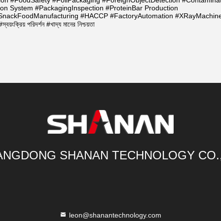
on #FoodSafety #FoilPackaging #ForeignObjectDetection #Contaminat
on System #PackagingInspection #ProteinBar Production
িং #SnackFoodManufacturing #HACCP #FactoryAutomation #XRayMachin
্বয়ংক্রিয় পরিদর্শন #খাদ্য মানের নিশ্চয়তা
NGDONG SHANAN TECHNOLOGY CO.
leon@shanantechnology.com