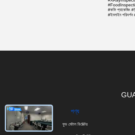
#XRayInspecti
#FoodInspecti
#কফি প্যাকেজ
#ইনলাইন পরিদর্শন #স
GUA
পণ্য
ফুড মেটাল ডিটেক্টর