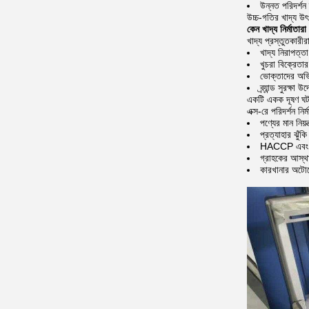
উন্নত পরিদর্শন 
উচ্চ-গতির খাদ্য উ
কেন খাদ্য নির্মাতারা
খাদ্য প্রস্তুতকারীর
খাদ্য নিরাপত্তা
খুচরা বিক্রেতার
ভোক্তাদের অভ
ব্র্যান্ড সুরক্ষা উ
একটি একক দূষণ ঘটনা
এক্স-রে পরিদর্শন নির
পণ্যের মান নিয়
প্রত্যাহার ঝুঁকি
HACCP এবং খাদ
গ্রাহকের আস্থা
কারখানার অটো