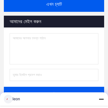
এখন চ্যাট
আমাদের মেইল ​​করুন
পাঠান
leon